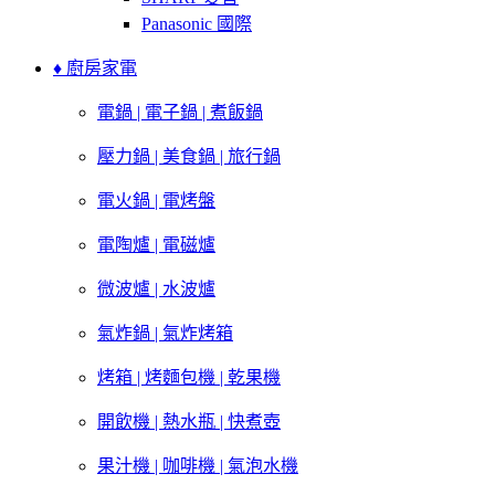
Panasonic 國際
♦ 廚房家電
電鍋 | 電子鍋 | 煮飯鍋
壓力鍋 | 美食鍋 | 旅行鍋
電火鍋 | 電烤盤
電陶爐 | 電磁爐
微波爐 | 水波爐
氣炸鍋 | 氣炸烤箱
烤箱 | 烤麵包機 | 乾果機
開飲機 | 熱水瓶 | 快煮壺
果汁機 | 咖啡機 | 氣泡水機