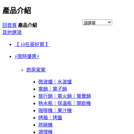
產品介紹
回首頁
產品介紹
其他選項
【 10在豪好買 】
⚡限時優惠⚡
廚房家電
微波爐｜水波爐
電鍋｜電子鍋
旅行鍋｜電火鍋｜鴛鴦鍋
熱水瓶｜保溫瓶｜開飲機
咖啡機｜果汁機
烤箱｜烤盤
烘碗機
調理機