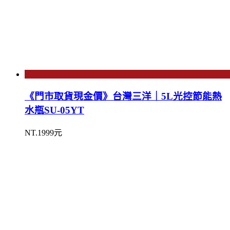
《門市取貨現金價》台灣三洋｜5L光控節能熱
水瓶SU-05YT
NT.1999元