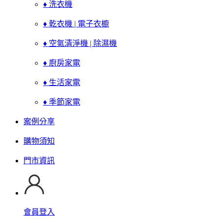
♦ 洗衣機
♦ 乾衣機 | 電子衣櫥
♦ 空氣清淨機 | 除濕機
♦ 廚房家電
♦ 生活家電
♦ 季節家電
案例分享
購物須知
門市資訊
會員登入