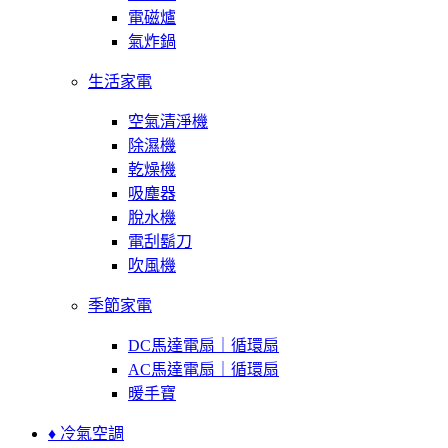
電磁爐
氣炸鍋
生活家電
空氣清淨機
除濕機
乾燥機
吸塵器
脫水機
電刮鬍刀
吹風機
季節家電
DC馬達電扇｜循環扇
AC馬達電扇｜循環扇
暖手寶
♦ 冷氣空調