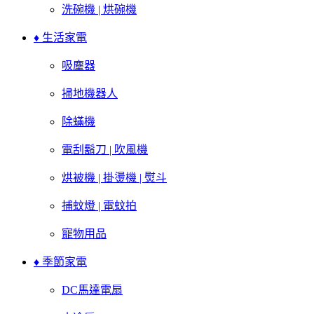
洗碗機 | 烘碗機
♦ 生活家電
吸塵器
掃地機器人
除蟎機
電刮鬍刀 | 吹風機
烘被機 | 掛燙機 | 熨斗
捕蚊燈 | 電蚊拍
寵物用品
♦ 季節家電
DC馬達電扇