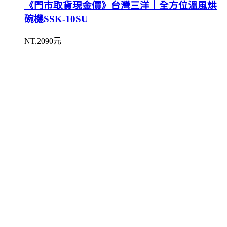
《門市取貨現金價》台灣三洋｜全方位溫風烘
碗機SSK-10SU
NT.2090元