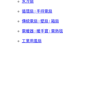
水冷扇
循環扇 | 手持電扇
傳統電扇 | 壁扇 | 箱扇
電暖器 | 暖手寶 | 電熱毯
工業用風扇