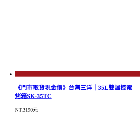
《門市取貨現金價》台灣三洋｜35L雙溫控電
烤箱SK-35TC
NT.3190元