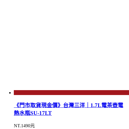
《門市取貨現金價》台灣三洋｜1.7L電茶壺電
熱水瓶SU-17LT
NT.1490元