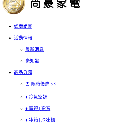
認識尚豪
活動情報
最新消息
豪知識
商品分類
⏰ 限時優惠 ⚡⚡
♦ 冷氣空調
♦ 電視 | 影音
♦ 冰箱 | 冷凍櫃