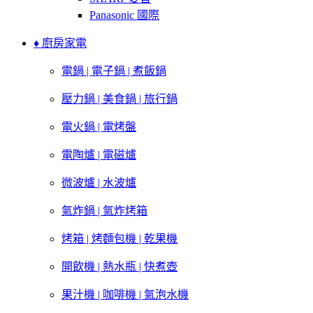
Panasonic 國際
♦ 廚房家電
電鍋 | 電子鍋 | 煮飯鍋
壓力鍋 | 美食鍋 | 旅行鍋
電火鍋 | 電烤盤
電陶爐 | 電磁爐
微波爐 | 水波爐
氣炸鍋 | 氣炸烤箱
烤箱 | 烤麵包機 | 乾果機
開飲機 | 熱水瓶 | 快煮壺
果汁機 | 咖啡機 | 氣泡水機