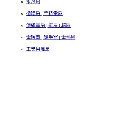
水冷扇
循環扇 | 手持電扇
傳統電扇 | 壁扇 | 箱扇
電暖器 | 暖手寶 | 電熱毯
工業用風扇