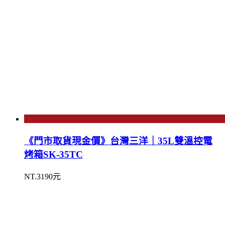
《門市取貨現金價》台灣三洋｜35L雙溫控電
烤箱SK-35TC
NT.3190元