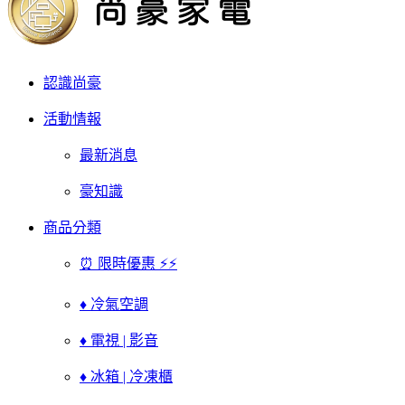
認識尚豪
活動情報
最新消息
豪知識
商品分類
⏰ 限時優惠 ⚡⚡
♦ 冷氣空調
♦ 電視 | 影音
♦ 冰箱 | 冷凍櫃