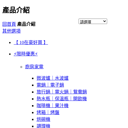
產品介紹
回首頁
產品介紹
其他選項
【 10在豪好買 】
⚡限時優惠⚡
廚房家電
微波爐｜水波爐
電鍋｜電子鍋
旅行鍋｜電火鍋｜鴛鴦鍋
熱水瓶｜保溫瓶｜開飲機
咖啡機｜果汁機
烤箱｜烤盤
烘碗機
調理機