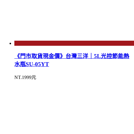
《門市取貨現金價》台灣三洋｜5L光控節能熱
水瓶SU-05YT
NT.1999元