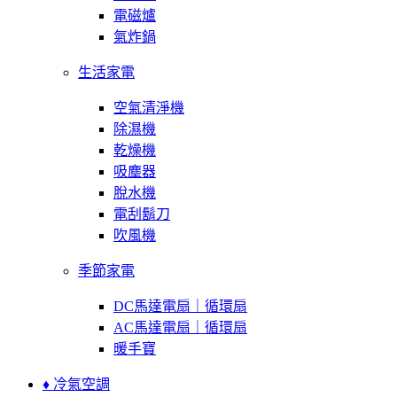
電磁爐
氣炸鍋
生活家電
空氣清淨機
除濕機
乾燥機
吸塵器
脫水機
電刮鬍刀
吹風機
季節家電
DC馬達電扇｜循環扇
AC馬達電扇｜循環扇
暖手寶
♦ 冷氣空調