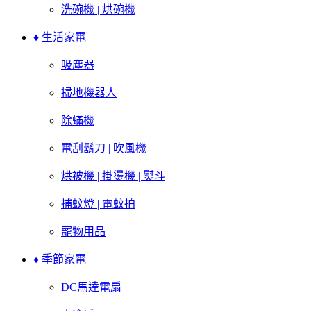
洗碗機 | 烘碗機
♦ 生活家電
吸塵器
掃地機器人
除蟎機
電刮鬍刀 | 吹風機
烘被機 | 掛燙機 | 熨斗
捕蚊燈 | 電蚊拍
寵物用品
♦ 季節家電
DC馬達電扇