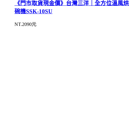
《門市取貨現金價》台灣三洋｜全方位溫風烘
碗機SSK-10SU
NT.2090元