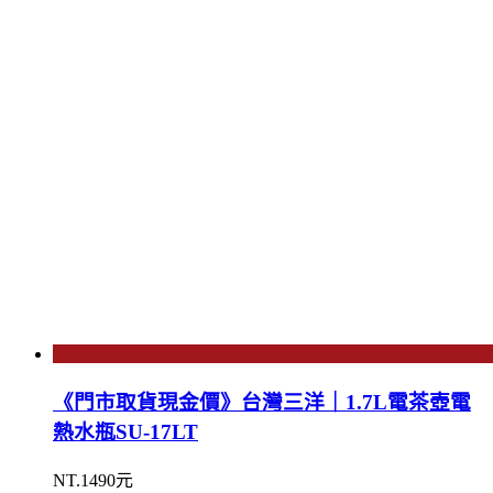
《門市取貨現金價》台灣三洋｜1.7L電茶壺電
熱水瓶SU-17LT
NT.1490元