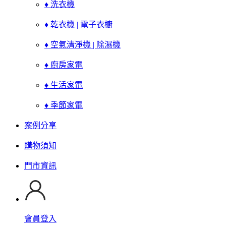
♦ 洗衣機
♦ 乾衣機 | 電子衣櫥
♦ 空氣清淨機 | 除濕機
♦ 廚房家電
♦ 生活家電
♦ 季節家電
案例分享
購物須知
門市資訊
會員登入