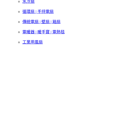
水冷扇
循環扇 | 手持電扇
傳統電扇 | 壁扇 | 箱扇
電暖器 | 暖手寶 | 電熱毯
工業用風扇