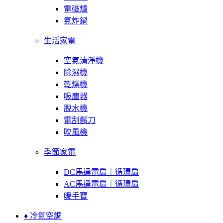
電磁爐
氣炸鍋
生活家電
空氣清淨機
除濕機
乾燥機
吸塵器
脫水機
電刮鬍刀
吹風機
季節家電
DC馬達電扇｜循環扇
AC馬達電扇｜循環扇
暖手寶
♦ 冷氣空調