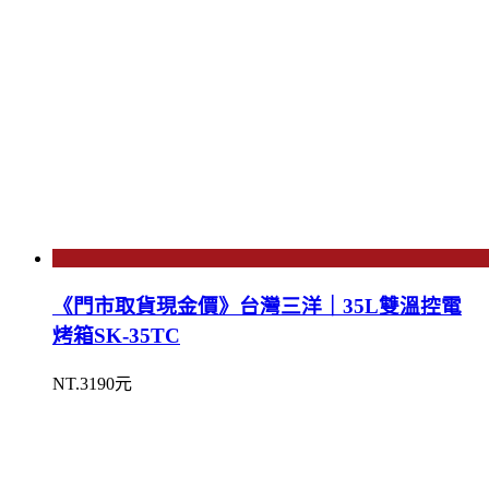
《門市取貨現金價》台灣三洋｜35L雙溫控電
烤箱SK-35TC
NT.3190元