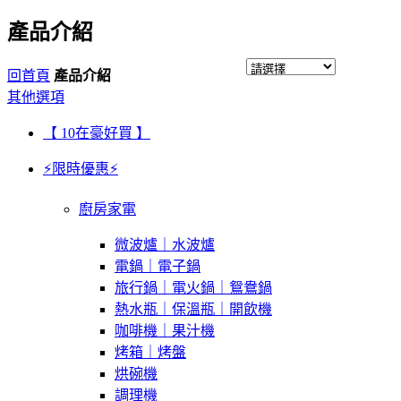
產品介紹
回首頁
產品介紹
其他選項
【 10在豪好買 】
⚡限時優惠⚡
廚房家電
微波爐｜水波爐
電鍋｜電子鍋
旅行鍋｜電火鍋｜鴛鴦鍋
熱水瓶｜保溫瓶｜開飲機
咖啡機｜果汁機
烤箱｜烤盤
烘碗機
調理機