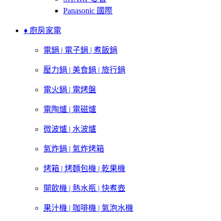
Panasonic 國際
♦ 廚房家電
電鍋 | 電子鍋 | 煮飯鍋
壓力鍋 | 美食鍋 | 旅行鍋
電火鍋 | 電烤盤
電陶爐 | 電磁爐
微波爐 | 水波爐
氣炸鍋 | 氣炸烤箱
烤箱 | 烤麵包機 | 乾果機
開飲機 | 熱水瓶 | 快煮壺
果汁機 | 咖啡機 | 氣泡水機