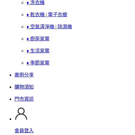
♦ 洗衣機
♦ 乾衣機 | 電子衣櫥
♦ 空氣清淨機 | 除濕機
♦ 廚房家電
♦ 生活家電
♦ 季節家電
案例分享
購物須知
門市資訊
會員登入