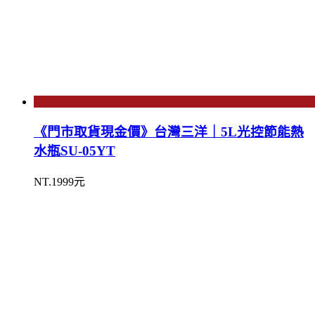
《門市取貨現金價》台灣三洋｜5L光控節能熱
水瓶SU-05YT
NT.1999元