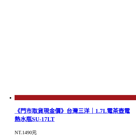
《門市取貨現金價》台灣三洋｜1.7L電茶壺電
熱水瓶SU-17LT
NT.1490元