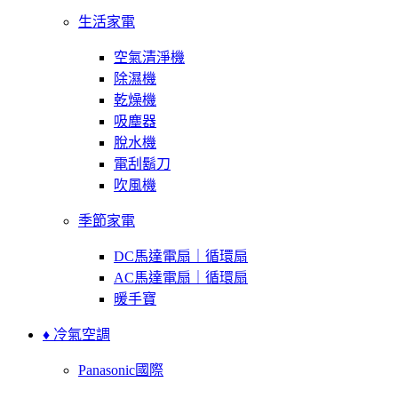
生活家電
空氣清淨機
除濕機
乾燥機
吸塵器
脫水機
電刮鬍刀
吹風機
季節家電
DC馬達電扇｜循環扇
AC馬達電扇｜循環扇
暖手寶
♦ 冷氣空調
Panasonic國際