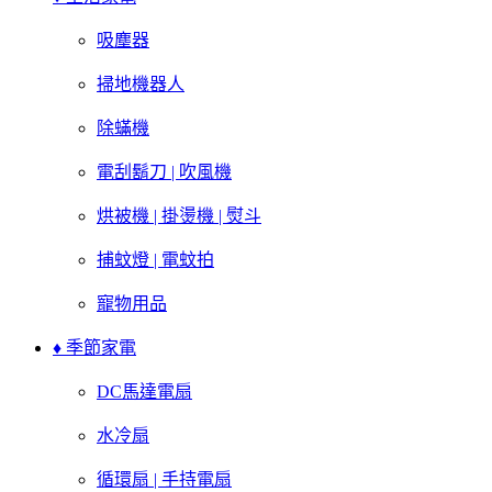
吸塵器
掃地機器人
除蟎機
電刮鬍刀 | 吹風機
烘被機 | 掛燙機 | 熨斗
捕蚊燈 | 電蚊拍
寵物用品
♦ 季節家電
DC馬達電扇
水冷扇
循環扇 | 手持電扇