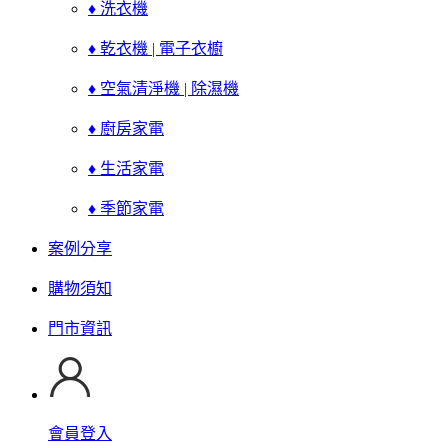
♦ 洗衣機
♦ 乾衣機 | 電子衣櫥
♦ 空氣清淨機 | 除濕機
♦ 廚房家電
♦ 生活家電
♦ 季節家電
案例分享
購物須知
門市資訊
會員登入