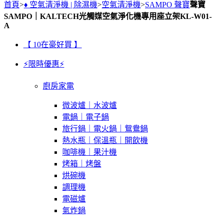
首頁
>
♦ 空氣清淨機 | 除濕機
>
空氣清淨機
>
SAMPO 聲寶
聲寶
SAMPO｜KALTECH光觸媒空氣淨化機專用座立架KL-W01-
A
【 10在豪好買 】
⚡限時優惠⚡
廚房家電
微波爐｜水波爐
電鍋｜電子鍋
旅行鍋｜電火鍋｜鴛鴦鍋
熱水瓶｜保溫瓶｜開飲機
咖啡機｜果汁機
烤箱｜烤盤
烘碗機
調理機
電磁爐
氣炸鍋