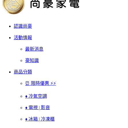
認識尚豪
活動情報
最新消息
豪知識
商品分類
⏰ 限時優惠 ⚡⚡
♦ 冷氣空調
♦ 電視 | 影音
♦ 冰箱 | 冷凍櫃