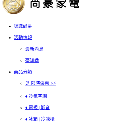
認識尚豪
活動情報
最新消息
豪知識
商品分類
⏰ 限時優惠 ⚡⚡
♦ 冷氣空調
♦ 電視 | 影音
♦ 冰箱 | 冷凍櫃