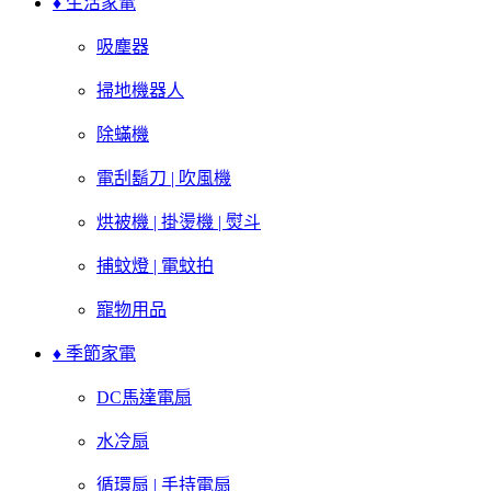
♦ 生活家電
吸塵器
掃地機器人
除蟎機
電刮鬍刀 | 吹風機
烘被機 | 掛燙機 | 熨斗
捕蚊燈 | 電蚊拍
寵物用品
♦ 季節家電
DC馬達電扇
水冷扇
循環扇 | 手持電扇