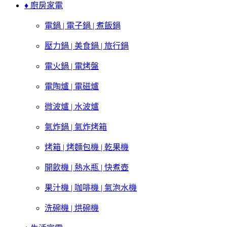
♦ 廚房家電
電鍋 | 電子鍋 | 煮飯鍋
壓力鍋 | 美食鍋 | 旅行鍋
電火鍋 | 電烤盤
電陶爐 | 電磁爐
微波爐 | 水波爐
氣炸鍋 | 氣炸烤箱
烤箱 | 烤麵包機 | 乾果機
開飲機 | 熱水瓶 | 快煮壺
果汁機 | 咖啡機 | 氣泡水機
洗碗機 | 烘碗機