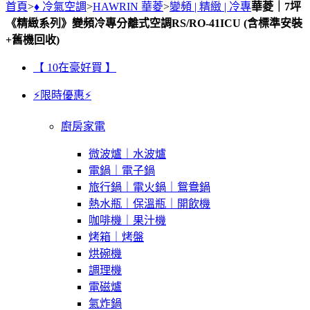
首頁
>
♦ 冷氣空調
>
HAWRIN 華菱
>
變頻 | 精緻 | 冷專
華菱｜7坪
《精緻系列》變頻冷專分離式空調RS/RO-41ICU (含標準安裝
+舊機回收)
【 10在豪好買 】
⚡限時優惠⚡
廚房家電
微波爐｜水波爐
電鍋｜電子鍋
旅行鍋｜電火鍋｜鴛鴦鍋
熱水瓶｜保溫瓶｜開飲機
咖啡機｜果汁機
烤箱｜烤盤
烘碗機
調理機
電磁爐
氣炸鍋