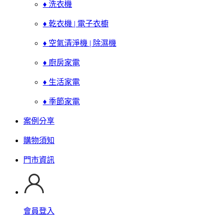
♦ 洗衣機
♦ 乾衣機 | 電子衣櫥
♦ 空氣清淨機 | 除濕機
♦ 廚房家電
♦ 生活家電
♦ 季節家電
案例分享
購物須知
門市資訊
會員登入