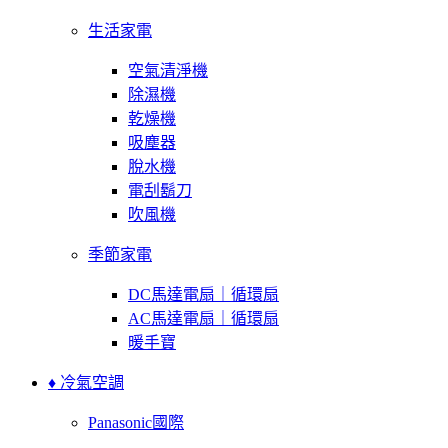
生活家電
空氣清淨機
除濕機
乾燥機
吸塵器
脫水機
電刮鬍刀
吹風機
季節家電
DC馬達電扇｜循環扇
AC馬達電扇｜循環扇
暖手寶
♦ 冷氣空調
Panasonic國際