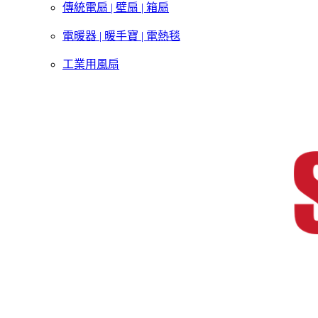
傳統電扇 | 壁扇 | 箱扇
電暖器 | 暖手寶 | 電熱毯
工業用風扇