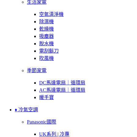
生活家電
空氣清淨機
除濕機
乾燥機
吸塵器
脫水機
電刮鬍刀
吹風機
季節家電
DC馬達電扇｜循環扇
AC馬達電扇｜循環扇
暖手寶
♦ 冷氣空調
Panasonic國際
UK系列 | 冷專