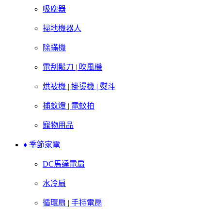
吸塵器
掃地機器人
除蟎機
電刮鬍刀 | 吹風機
烘被機 | 掛燙機 | 熨斗
捕蚊燈 | 電蚊拍
寵物用品
♦ 季節家電
DC馬達電扇
水冷扇
循環扇 | 手持電扇