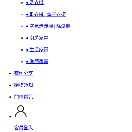
♦ 洗衣機
♦ 乾衣機 | 電子衣櫥
♦ 空氣清淨機 | 除濕機
♦ 廚房家電
♦ 生活家電
♦ 季節家電
案例分享
購物須知
門市資訊
會員登入