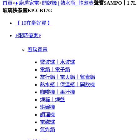
首頁
>
♦ 廚房家電
>
開飲機 | 熱水瓶 | 快煮壺
聲寶SAMPO｜1.7L
玻璃快煮壺KP-CB17G
【 10在豪好買 】
⚡限時優惠⚡
廚房家電
微波爐｜水波爐
電鍋｜電子鍋
旅行鍋｜電火鍋｜鴛鴦鍋
熱水瓶｜保溫瓶｜開飲機
咖啡機｜果汁機
烤箱｜烤盤
烘碗機
調理機
電磁爐
氣炸鍋