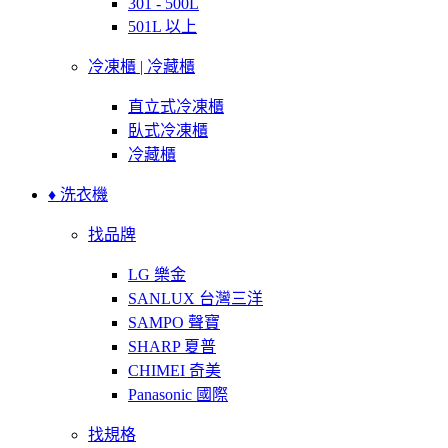
301 - 500L
501L 以上
冷凍櫃 | 冷藏櫃
直立式冷凍櫃
臥式冷凍櫃
冷藏櫃
♦ 洗衣機
找品牌
LG 樂金
SANLUX 台灣三洋
SAMPO 聲寶
SHARP 夏普
CHIMEI 奇美
Panasonic 國際
找規格