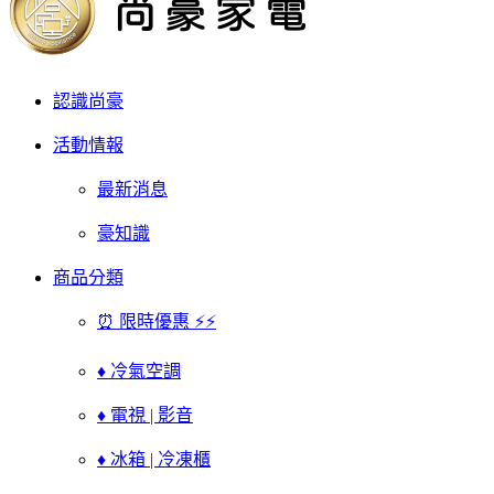
認識尚豪
活動情報
最新消息
豪知識
商品分類
⏰ 限時優惠 ⚡⚡
♦ 冷氣空調
♦ 電視 | 影音
♦ 冰箱 | 冷凍櫃