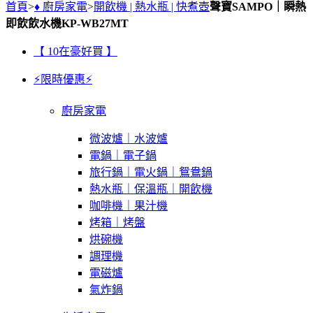
首頁
>
♦ 廚房家電
>
開飲機 | 熱水瓶 | 快煮壺
聲寶SAMPO｜瞬熱
即飲飲水機KP-WB27MT
【 10在豪好買 】
⚡限時優惠⚡
廚房家電
微波爐｜水波爐
電鍋｜電子鍋
旅行鍋｜電火鍋｜鴛鴦鍋
熱水瓶｜保溫瓶｜開飲機
咖啡機｜果汁機
烤箱｜烤盤
烘碗機
調理機
電磁爐
氣炸鍋