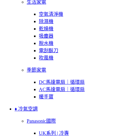
生活家電
空氣清淨機
除濕機
乾燥機
吸塵器
脫水機
電刮鬍刀
吹風機
季節家電
DC馬達電扇｜循環扇
AC馬達電扇｜循環扇
暖手寶
♦ 冷氣空調
Panasonic國際
UK系列 | 冷專