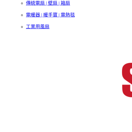
傳統電扇 | 壁扇 | 箱扇
電暖器 | 暖手寶 | 電熱毯
工業用風扇