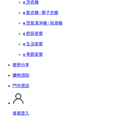
♦ 洗衣機
♦ 乾衣機 | 電子衣櫥
♦ 空氣清淨機 | 除濕機
♦ 廚房家電
♦ 生活家電
♦ 季節家電
案例分享
購物須知
門市資訊
會員登入