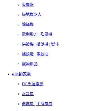
吸塵器
掃地機器人
除蟎機
電刮鬍刀 | 吹風機
烘被機 | 掛燙機 | 熨斗
捕蚊燈 | 電蚊拍
寵物用品
♦ 季節家電
DC馬達電扇
水冷扇
循環扇 | 手持電扇