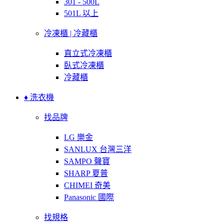
301 - 500L
501L 以上
冷凍櫃 | 冷藏櫃
直立式冷凍櫃
臥式冷凍櫃
冷藏櫃
♦ 洗衣機
找品牌
LG 樂金
SANLUX 台灣三洋
SAMPO 聲寶
SHARP 夏普
CHIMEI 奇美
Panasonic 國際
找規格