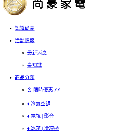
認識尚豪
活動情報
最新消息
豪知識
商品分類
⏰ 限時優惠 ⚡⚡
♦ 冷氣空調
♦ 電視 | 影音
♦ 冰箱 | 冷凍櫃