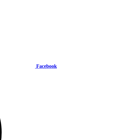
Facebook