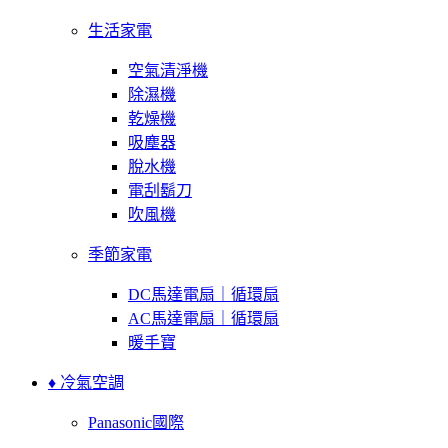
生活家電
空氣清淨機
除濕機
乾燥機
吸塵器
脫水機
電刮鬍刀
吹風機
季節家電
DC馬達電扇｜循環扇
AC馬達電扇｜循環扇
暖手寶
♦ 冷氣空調
Panasonic國際