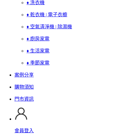
♦ 洗衣機
♦ 乾衣機 | 電子衣櫥
♦ 空氣清淨機 | 除濕機
♦ 廚房家電
♦ 生活家電
♦ 季節家電
案例分享
購物須知
門市資訊
會員登入