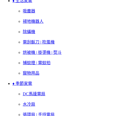
♦ 生活家電
吸塵器
掃地機器人
除蟎機
電刮鬍刀 | 吹風機
烘被機 | 掛燙機 | 熨斗
捕蚊燈 | 電蚊拍
寵物用品
♦ 季節家電
DC馬達電扇
水冷扇
循環扇 | 手持電扇