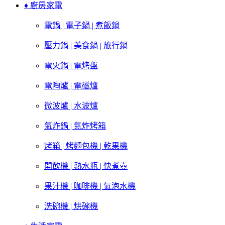
♦ 廚房家電
電鍋 | 電子鍋 | 煮飯鍋
壓力鍋 | 美食鍋 | 旅行鍋
電火鍋 | 電烤盤
電陶爐 | 電磁爐
微波爐 | 水波爐
氣炸鍋 | 氣炸烤箱
烤箱 | 烤麵包機 | 乾果機
開飲機 | 熱水瓶 | 快煮壺
果汁機 | 咖啡機 | 氣泡水機
洗碗機 | 烘碗機