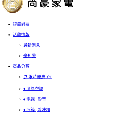
認識尚豪
活動情報
最新消息
豪知識
商品分類
⏰ 限時優惠 ⚡⚡
♦ 冷氣空調
♦ 電視 | 影音
♦ 冰箱 | 冷凍櫃