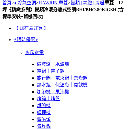
首頁
>
♦ 冷氣空調
>
HAWRIN 華菱
>
變頻 | 精緻 | 冷暖
華菱｜12
坪《精緻系列》變頻冷暖分離式空調BHI/BHO-80KIGSH (含
標準安裝+舊機回收)
【 10在豪好買 】
⚡限時優惠⚡
廚房家電
微波爐｜水波爐
電鍋｜電子鍋
旅行鍋｜電火鍋｜鴛鴦鍋
熱水瓶｜保溫瓶｜開飲機
咖啡機｜果汁機
烤箱｜烤盤
烘碗機
調理機
電磁爐
氣炸鍋