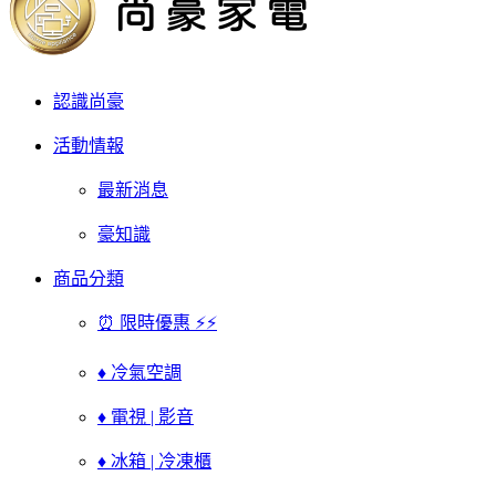
認識尚豪
活動情報
最新消息
豪知識
商品分類
⏰ 限時優惠 ⚡⚡
♦ 冷氣空調
♦ 電視 | 影音
♦ 冰箱 | 冷凍櫃