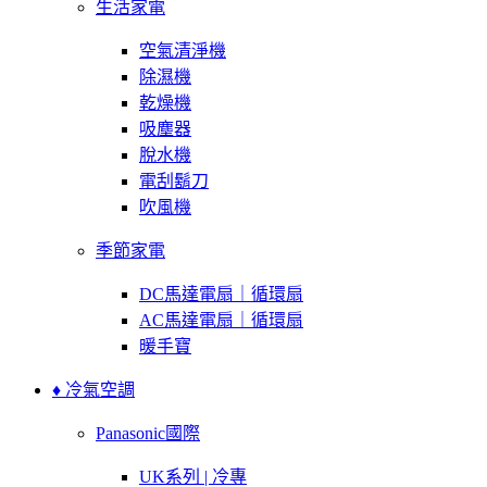
生活家電
空氣清淨機
除濕機
乾燥機
吸塵器
脫水機
電刮鬍刀
吹風機
季節家電
DC馬達電扇｜循環扇
AC馬達電扇｜循環扇
暖手寶
♦ 冷氣空調
Panasonic國際
UK系列 | 冷專