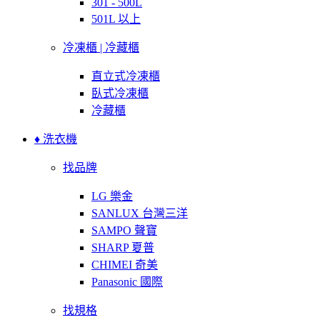
301 - 500L
501L 以上
冷凍櫃 | 冷藏櫃
直立式冷凍櫃
臥式冷凍櫃
冷藏櫃
♦ 洗衣機
找品牌
LG 樂金
SANLUX 台灣三洋
SAMPO 聲寶
SHARP 夏普
CHIMEI 奇美
Panasonic 國際
找規格