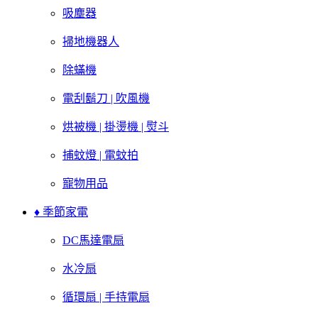
吸塵器
掃地機器人
除蟎機
電刮鬍刀 | 吹風機
烘被機 | 掛燙機 | 熨斗
捕蚊燈 | 電蚊拍
寵物用品
♦ 季節家電
DC馬達電扇
水冷扇
循環扇 | 手持電扇