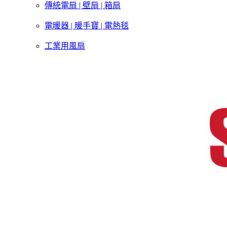
傳統電扇 | 壁扇 | 箱扇
電暖器 | 暖手寶 | 電熱毯
工業用風扇