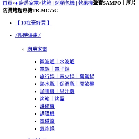
首頁
>
♦ 廚房家電
>
烤箱 | 烤麵包機 | 乾果機
聲寶SAMPO｜厚片
防燙烤麵包機TR-MC75C
【 10在豪好買 】
⚡限時優惠⚡
廚房家電
微波爐｜水波爐
電鍋｜電子鍋
旅行鍋｜電火鍋｜鴛鴦鍋
熱水瓶｜保溫瓶｜開飲機
咖啡機｜果汁機
烤箱｜烤盤
烘碗機
調理機
電磁爐
氣炸鍋