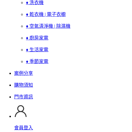
♦ 洗衣機
♦ 乾衣機 | 電子衣櫥
♦ 空氣清淨機 | 除濕機
♦ 廚房家電
♦ 生活家電
♦ 季節家電
案例分享
購物須知
門市資訊
會員登入