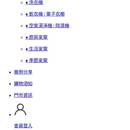
♦ 洗衣機
♦ 乾衣機 | 電子衣櫥
♦ 空氣清淨機 | 除濕機
♦ 廚房家電
♦ 生活家電
♦ 季節家電
案例分享
購物須知
門市資訊
會員登入