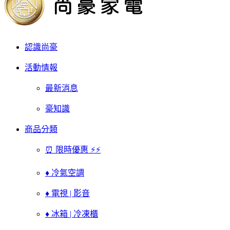
認識尚豪
活動情報
最新消息
豪知識
商品分類
⏰ 限時優惠 ⚡⚡
♦ 冷氣空調
♦ 電視 | 影音
♦ 冰箱 | 冷凍櫃