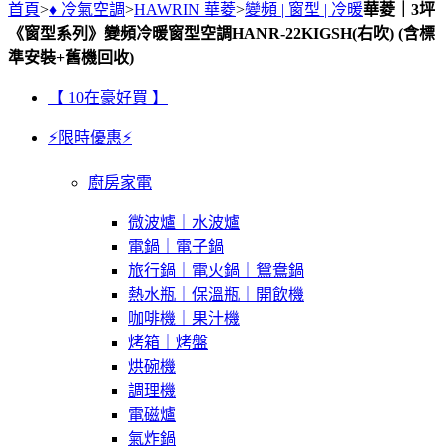
首頁
>
♦ 冷氣空調
>
HAWRIN 華菱
>
變頻 | 窗型 | 冷暖
華菱｜3坪
《窗型系列》變頻冷暖窗型空調HANR-22KIGSH(右吹) (含標
準安裝+舊機回收)
【 10在豪好買 】
⚡限時優惠⚡
廚房家電
微波爐｜水波爐
電鍋｜電子鍋
旅行鍋｜電火鍋｜鴛鴦鍋
熱水瓶｜保溫瓶｜開飲機
咖啡機｜果汁機
烤箱｜烤盤
烘碗機
調理機
電磁爐
氣炸鍋