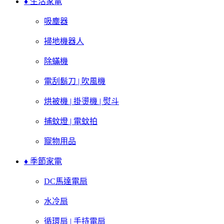
♦ 生活家電
吸塵器
掃地機器人
除蟎機
電刮鬍刀 | 吹風機
烘被機 | 掛燙機 | 熨斗
捕蚊燈 | 電蚊拍
寵物用品
♦ 季節家電
DC馬達電扇
水冷扇
循環扇 | 手持電扇