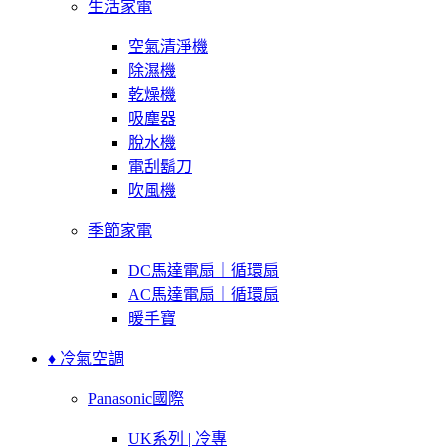
生活家電
空氣清淨機
除濕機
乾燥機
吸塵器
脫水機
電刮鬍刀
吹風機
季節家電
DC馬達電扇｜循環扇
AC馬達電扇｜循環扇
暖手寶
♦ 冷氣空調
Panasonic國際
UK系列 | 冷專