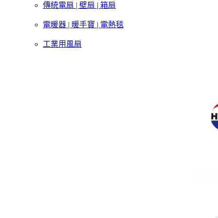
傳統電扇 | 壁扇 | 箱扇
電暖器 | 暖手寶 | 電熱毯
工業用風扇