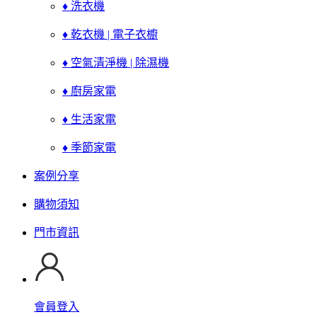
♦ 洗衣機
♦ 乾衣機 | 電子衣櫥
♦ 空氣清淨機 | 除濕機
♦ 廚房家電
♦ 生活家電
♦ 季節家電
案例分享
購物須知
門市資訊
會員登入