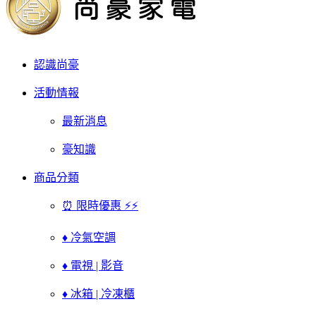
認識尚豪
活動情報
最新消息
豪知識
商品分類
⏰ 限時優惠 ⚡⚡
♦ 冷氣空調
♦ 電視 | 影音
♦ 冰箱 | 冷凍櫃