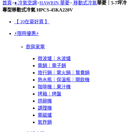
首頁
>
♦ 冷氣空調
>
HAWRIN 華菱
>
移動式冷氣
華菱｜5-7坪冷
專型移動式冷氣 HPCS-45KA220V
【 10在豪好買 】
⚡限時優惠⚡
廚房家電
微波爐｜水波爐
電鍋｜電子鍋
旅行鍋｜電火鍋｜鴛鴦鍋
熱水瓶｜保溫瓶｜開飲機
咖啡機｜果汁機
烤箱｜烤盤
烘碗機
調理機
電磁爐
氣炸鍋