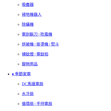
吸塵器
掃地機器人
除蟎機
電刮鬍刀 | 吹風機
烘被機 | 掛燙機 | 熨斗
捕蚊燈 | 電蚊拍
寵物用品
♦ 季節家電
DC馬達電扇
水冷扇
循環扇 | 手持電扇