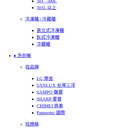
301 - 500L
501L 以上
冷凍櫃 | 冷藏櫃
直立式冷凍櫃
臥式冷凍櫃
冷藏櫃
♦ 洗衣機
找品牌
LG 樂金
SANLUX 台灣三洋
SAMPO 聲寶
SHARP 夏普
CHIMEI 奇美
Panasonic 國際
找規格