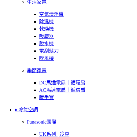
生活家電
空氣清淨機
除濕機
乾燥機
吸塵器
脫水機
電刮鬍刀
吹風機
季節家電
DC馬達電扇｜循環扇
AC馬達電扇｜循環扇
暖手寶
♦ 冷氣空調
Panasonic國際
UK系列 | 冷專