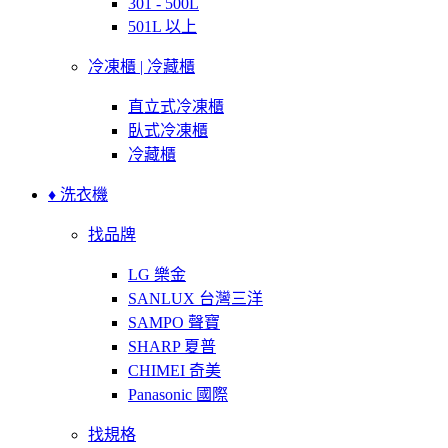
301 - 500L
501L 以上
冷凍櫃 | 冷藏櫃
直立式冷凍櫃
臥式冷凍櫃
冷藏櫃
♦ 洗衣機
找品牌
LG 樂金
SANLUX 台灣三洋
SAMPO 聲寶
SHARP 夏普
CHIMEI 奇美
Panasonic 國際
找規格