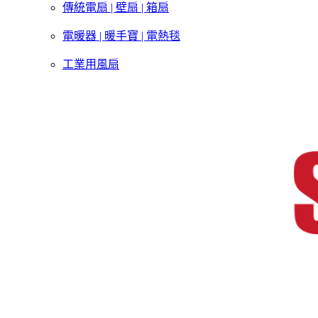
傳統電扇 | 壁扇 | 箱扇
電暖器 | 暖手寶 | 電熱毯
工業用風扇