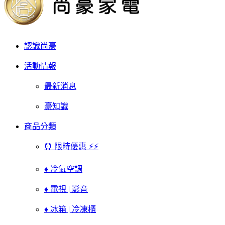
認識尚豪
活動情報
最新消息
豪知識
商品分類
⏰ 限時優惠 ⚡⚡
♦ 冷氣空調
♦ 電視 | 影音
♦ 冰箱 | 冷凍櫃