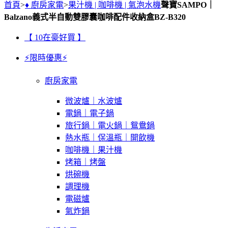
首頁
>
♦ 廚房家電
>
果汁機 | 咖啡機 | 氣泡水機
聲寶SAMPO｜
Balzano義式半自動雙膠囊咖啡配件收納盒BZ-B320
【 10在豪好買 】
⚡限時優惠⚡
廚房家電
微波爐｜水波爐
電鍋｜電子鍋
旅行鍋｜電火鍋｜鴛鴦鍋
熱水瓶｜保溫瓶｜開飲機
咖啡機｜果汁機
烤箱｜烤盤
烘碗機
調理機
電磁爐
氣炸鍋