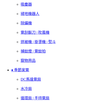
吸塵器
掃地機器人
除蟎機
電刮鬍刀 | 吹風機
烘被機 | 掛燙機 | 熨斗
捕蚊燈 | 電蚊拍
寵物用品
♦ 季節家電
DC馬達電扇
水冷扇
循環扇 | 手持電扇