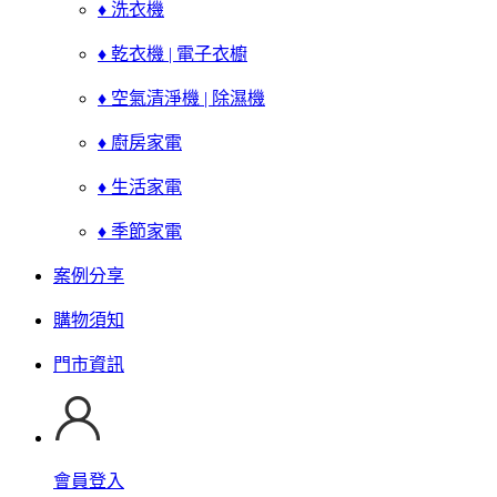
♦ 洗衣機
♦ 乾衣機 | 電子衣櫥
♦ 空氣清淨機 | 除濕機
♦ 廚房家電
♦ 生活家電
♦ 季節家電
案例分享
購物須知
門市資訊
會員登入