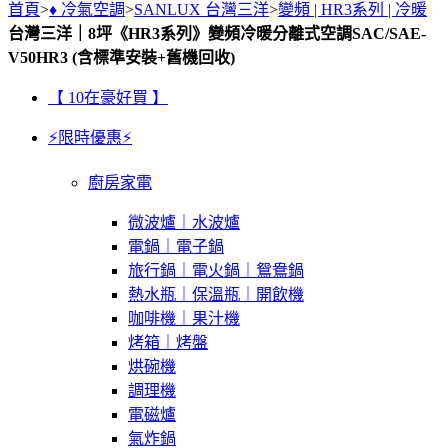
首頁
>
♦ 冷氣空調
>
SANLUX 台灣三洋
>
變頻 | HR3系列 | 冷暖
台灣三洋｜8坪《HR3系列》變頻冷暖分離式空調SAC/SAE-
V50HR3 (含標準安裝+舊機回收)
【 10在豪好買 】
⚡限時優惠⚡
廚房家電
微波爐｜水波爐
電鍋｜電子鍋
旅行鍋｜電火鍋｜鴛鴦鍋
熱水瓶｜保溫瓶｜開飲機
咖啡機｜果汁機
烤箱｜烤盤
烘碗機
調理機
電磁爐
氣炸鍋