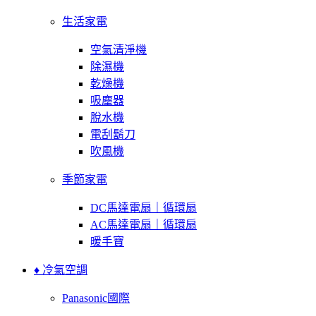
生活家電
空氣清淨機
除濕機
乾燥機
吸塵器
脫水機
電刮鬍刀
吹風機
季節家電
DC馬達電扇｜循環扇
AC馬達電扇｜循環扇
暖手寶
♦ 冷氣空調
Panasonic國際