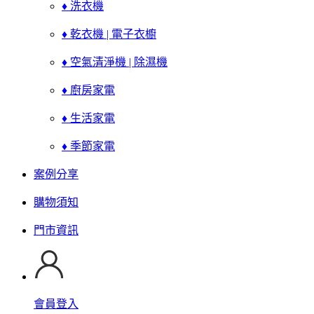
♦ 洗衣機
♦ 乾衣機 | 電子衣櫥
♦ 空氣清淨機 | 除濕機
♦ 廚房家電
♦ 生活家電
♦ 季節家電
案例分享
購物須知
門市資訊
會員登入