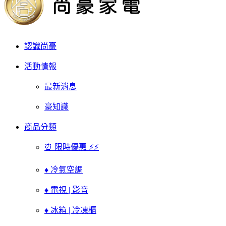
認識尚豪
活動情報
最新消息
豪知識
商品分類
⏰ 限時優惠 ⚡⚡
♦ 冷氣空調
♦ 電視 | 影音
♦ 冰箱 | 冷凍櫃