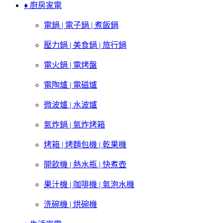
♦ 廚房家電
電鍋 | 電子鍋 | 煮飯鍋
壓力鍋 | 美食鍋 | 旅行鍋
電火鍋 | 電烤盤
電陶爐 | 電磁爐
微波爐 | 水波爐
氣炸鍋 | 氣炸烤箱
烤箱 | 烤麵包機 | 乾果機
開飲機 | 熱水瓶 | 快煮壺
果汁機 | 咖啡機 | 氣泡水機
洗碗機 | 烘碗機