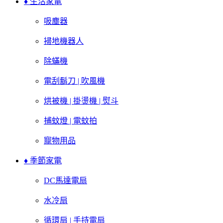
♦ 生活家電
吸塵器
掃地機器人
除蟎機
電刮鬍刀 | 吹風機
烘被機 | 掛燙機 | 熨斗
捕蚊燈 | 電蚊拍
寵物用品
♦ 季節家電
DC馬達電扇
水冷扇
循環扇 | 手持電扇