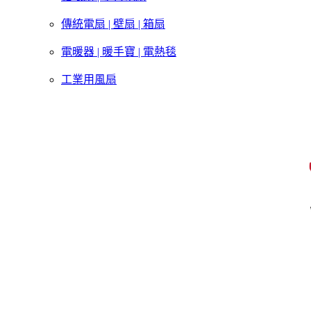
傳統電扇 | 壁扇 | 箱扇
電暖器 | 暖手寶 | 電熱毯
工業用風扇