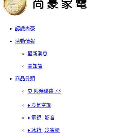
認識尚豪
活動情報
最新消息
豪知識
商品分類
⏰ 限時優惠 ⚡⚡
♦ 冷氣空調
♦ 電視 | 影音
♦ 冰箱 | 冷凍櫃