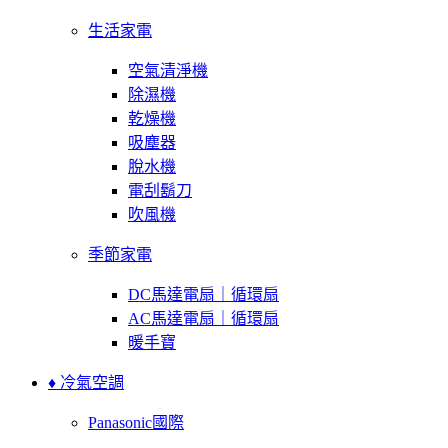
生活家電
空氣清淨機
除濕機
乾燥機
吸塵器
脫水機
電刮鬍刀
吹風機
季節家電
DC馬達電扇｜循環扇
AC馬達電扇｜循環扇
暖手寶
♦ 冷氣空調
Panasonic國際