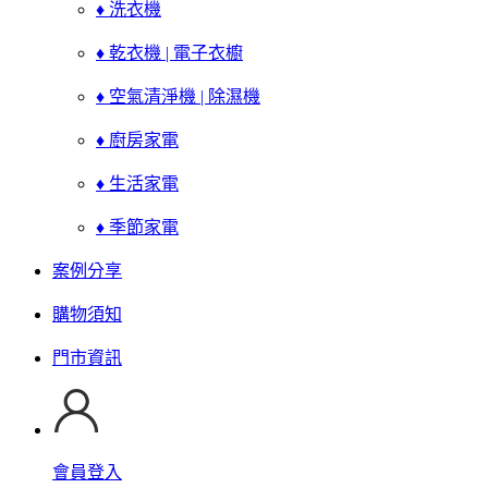
♦ 洗衣機
♦ 乾衣機 | 電子衣櫥
♦ 空氣清淨機 | 除濕機
♦ 廚房家電
♦ 生活家電
♦ 季節家電
案例分享
購物須知
門市資訊
會員登入