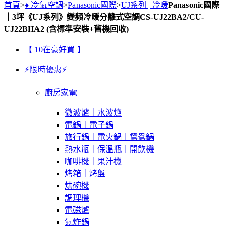
首頁
>
♦ 冷氣空調
>
Panasonic國際
>
UJ系列 | 冷暖
Panasonic國際
｜3坪《UJ系列》變頻冷暖分離式空調CS-UJ22BA2/CU-
UJ22BHA2 (含標準安裝+舊機回收)
【 10在豪好買 】
⚡限時優惠⚡
廚房家電
微波爐｜水波爐
電鍋｜電子鍋
旅行鍋｜電火鍋｜鴛鴦鍋
熱水瓶｜保溫瓶｜開飲機
咖啡機｜果汁機
烤箱｜烤盤
烘碗機
調理機
電磁爐
氣炸鍋