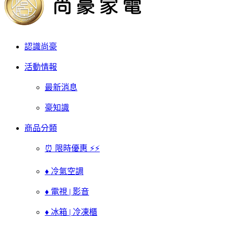
認識尚豪
活動情報
最新消息
豪知識
商品分類
⏰ 限時優惠 ⚡⚡
♦ 冷氣空調
♦ 電視 | 影音
♦ 冰箱 | 冷凍櫃