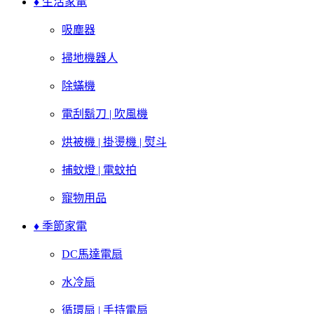
♦ 生活家電
吸塵器
掃地機器人
除蟎機
電刮鬍刀 | 吹風機
烘被機 | 掛燙機 | 熨斗
捕蚊燈 | 電蚊拍
寵物用品
♦ 季節家電
DC馬達電扇
水冷扇
循環扇 | 手持電扇