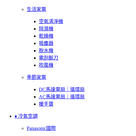
生活家電
空氣清淨機
除濕機
乾燥機
吸塵器
脫水機
電刮鬍刀
吹風機
季節家電
DC馬達電扇｜循環扇
AC馬達電扇｜循環扇
暖手寶
♦ 冷氣空調
Panasonic國際