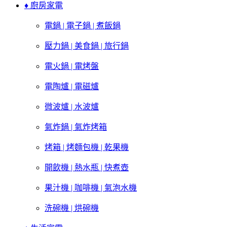
♦ 廚房家電
電鍋 | 電子鍋 | 煮飯鍋
壓力鍋 | 美食鍋 | 旅行鍋
電火鍋 | 電烤盤
電陶爐 | 電磁爐
微波爐 | 水波爐
氣炸鍋 | 氣炸烤箱
烤箱 | 烤麵包機 | 乾果機
開飲機 | 熱水瓶 | 快煮壺
果汁機 | 咖啡機 | 氣泡水機
洗碗機 | 烘碗機