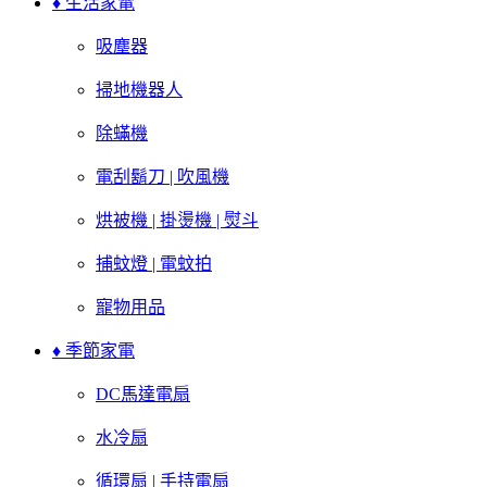
♦ 生活家電
吸塵器
掃地機器人
除蟎機
電刮鬍刀 | 吹風機
烘被機 | 掛燙機 | 熨斗
捕蚊燈 | 電蚊拍
寵物用品
♦ 季節家電
DC馬達電扇
水冷扇
循環扇 | 手持電扇