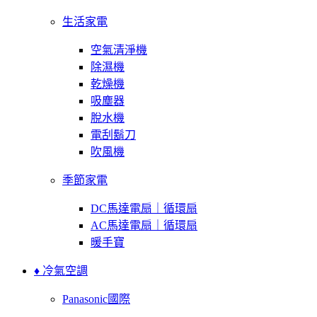
生活家電
空氣清淨機
除濕機
乾燥機
吸塵器
脫水機
電刮鬍刀
吹風機
季節家電
DC馬達電扇｜循環扇
AC馬達電扇｜循環扇
暖手寶
♦ 冷氣空調
Panasonic國際