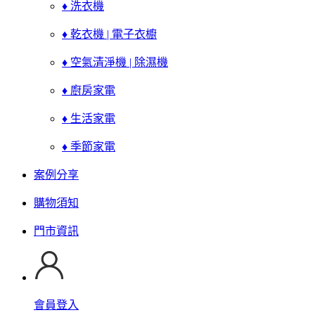
♦ 洗衣機
♦ 乾衣機 | 電子衣櫥
♦ 空氣清淨機 | 除濕機
♦ 廚房家電
♦ 生活家電
♦ 季節家電
案例分享
購物須知
門市資訊
會員登入