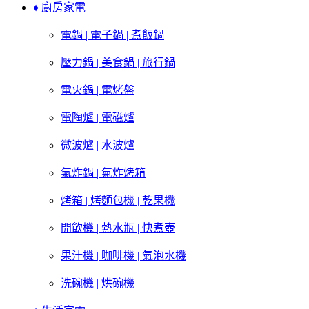
♦ 廚房家電
電鍋 | 電子鍋 | 煮飯鍋
壓力鍋 | 美食鍋 | 旅行鍋
電火鍋 | 電烤盤
電陶爐 | 電磁爐
微波爐 | 水波爐
氣炸鍋 | 氣炸烤箱
烤箱 | 烤麵包機 | 乾果機
開飲機 | 熱水瓶 | 快煮壺
果汁機 | 咖啡機 | 氣泡水機
洗碗機 | 烘碗機