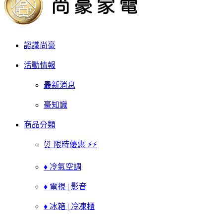
認識尚豪
活動情報
最新消息
豪知識
商品分類
⏰ 限時優惠 ⚡⚡
♦ 冷氣空調
♦ 電視 | 影音
♦ 冰箱 | 冷凍櫃