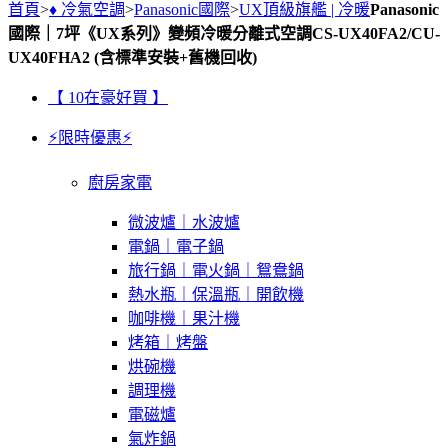
首頁
>
♦ 冷氣空調
>
Panasonic國際
>
UX頂級旗艦 | 冷暖
Panasonic
國際｜7坪《UX系列》變頻冷暖分離式空調CS-UX40FA2/CU-
UX40FHA2 (含標準安裝+舊機回收)
【 10在豪好買 】
⚡限時優惠⚡
廚房家電
微波爐｜水波爐
電鍋｜電子鍋
旅行鍋｜電火鍋｜鴛鴦鍋
熱水瓶｜保溫瓶｜開飲機
咖啡機｜果汁機
烤箱｜烤盤
烘碗機
調理機
電磁爐
氣炸鍋