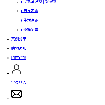
♦ 空氣清淨機 | 除濕機
♦ 廚房家電
♦ 生活家電
♦ 季節家電
案例分享
購物須知
門市資訊
會員登入