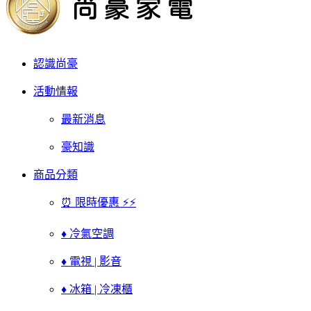
認識尚豪
活動情報
最新消息
豪知識
商品分類
⏰ 限時優惠 ⚡⚡
♦ 冷氣空調
♦ 電視 | 影音
♦ 冰箱 | 冷凍櫃