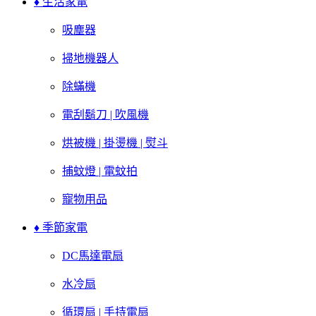
♦ 生活家電
吸塵器
掃地機器人
除蟎機
電刮鬍刀 | 吹風機
烘被機 | 掛燙機 | 熨斗
捕蚊燈 | 電蚊拍
寵物用品
♦ 季節家電
DC馬達電扇
水冷扇
循環扇 | 手持電扇