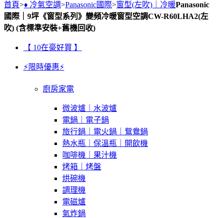
首頁
>
♦ 冷氣空調
>
Panasonic國際
>
窗型(左吹)｜冷暖
Panasonic
國際｜9坪《窗型系列》變頻冷暖窗型空調CW-R60LHA2(左
吹) (含標準安裝+舊機回收)
【 10在豪好買 】
⚡限時優惠⚡
廚房家電
微波爐｜水波爐
電鍋｜電子鍋
旅行鍋｜電火鍋｜鴛鴦鍋
熱水瓶｜保溫瓶｜開飲機
咖啡機｜果汁機
烤箱｜烤盤
烘碗機
調理機
電磁爐
氣炸鍋