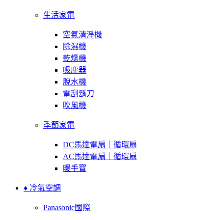
生活家電
空氣清淨機
除濕機
乾燥機
吸塵器
脫水機
電刮鬍刀
吹風機
季節家電
DC馬達電扇｜循環扇
AC馬達電扇｜循環扇
暖手寶
♦ 冷氣空調
Panasonic國際