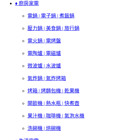
♦ 廚房家電
電鍋 | 電子鍋 | 煮飯鍋
壓力鍋 | 美食鍋 | 旅行鍋
電火鍋 | 電烤盤
電陶爐 | 電磁爐
微波爐 | 水波爐
氣炸鍋 | 氣炸烤箱
烤箱 | 烤麵包機 | 乾果機
開飲機 | 熱水瓶 | 快煮壺
果汁機 | 咖啡機 | 氣泡水機
洗碗機 | 烘碗機