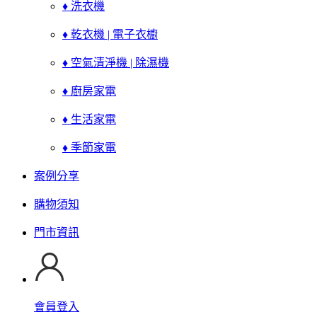
♦ 洗衣機
♦ 乾衣機 | 電子衣櫥
♦ 空氣清淨機 | 除濕機
♦ 廚房家電
♦ 生活家電
♦ 季節家電
案例分享
購物須知
門市資訊
會員登入