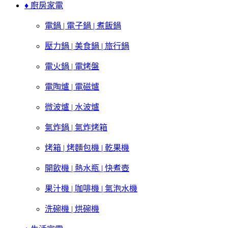
♦ 廚房家電
電鍋 | 電子鍋 | 煮飯鍋
壓力鍋 | 美食鍋 | 旅行鍋
電火鍋 | 電烤盤
電陶爐 | 電磁爐
微波爐 | 水波爐
氣炸鍋 | 氣炸烤箱
烤箱 | 烤麵包機 | 乾果機
開飲機 | 熱水瓶 | 快煮壺
果汁機 | 咖啡機 | 氣泡水機
洗碗機 | 烘碗機