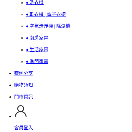
♦ 洗衣機
♦ 乾衣機 | 電子衣櫥
♦ 空氣清淨機 | 除濕機
♦ 廚房家電
♦ 生活家電
♦ 季節家電
案例分享
購物須知
門市資訊
會員登入