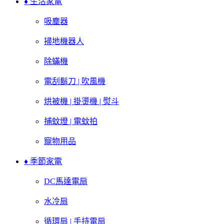
♦ 生活家電
吸塵器
掃地機器人
除蟎機
電刮鬍刀 | 吹風機
烘被機 | 掛燙機 | 熨斗
捕蚊燈 | 電蚊拍
寵物用品
♦ 季節家電
DC馬達電扇
水冷扇
循環扇 | 手持電扇