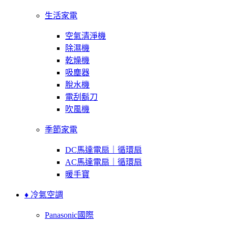
生活家電
空氣清淨機
除濕機
乾燥機
吸塵器
脫水機
電刮鬍刀
吹風機
季節家電
DC馬達電扇｜循環扇
AC馬達電扇｜循環扇
暖手寶
♦ 冷氣空調
Panasonic國際