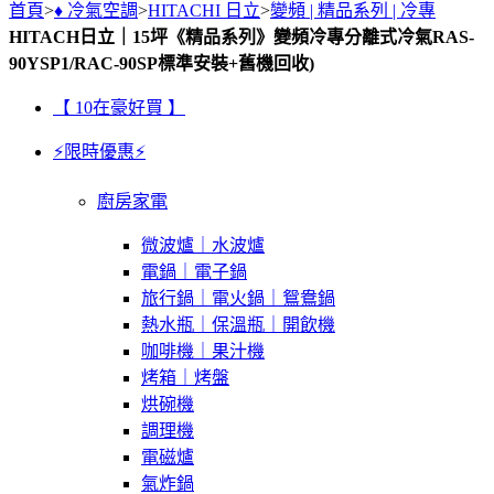
首頁
>
♦ 冷氣空調
>
HITACHI 日立
>
變頻 | 精品系列 | 冷專
HITACH日立｜15坪《精品系列》變頻冷專分離式冷氣RAS-
90YSP1/RAC-90SP標準安裝+舊機回收)
【 10在豪好買 】
⚡限時優惠⚡
廚房家電
微波爐｜水波爐
電鍋｜電子鍋
旅行鍋｜電火鍋｜鴛鴦鍋
熱水瓶｜保溫瓶｜開飲機
咖啡機｜果汁機
烤箱｜烤盤
烘碗機
調理機
電磁爐
氣炸鍋