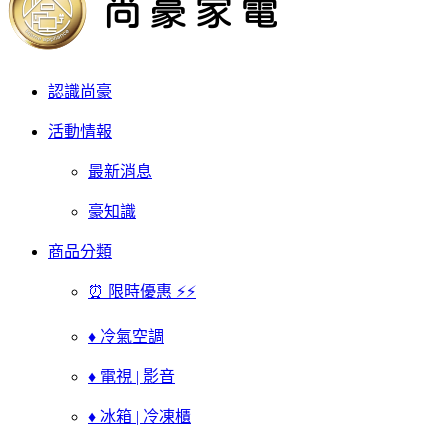
認識尚豪
活動情報
最新消息
豪知識
商品分類
⏰ 限時優惠 ⚡⚡
♦ 冷氣空調
♦ 電視 | 影音
♦ 冰箱 | 冷凍櫃