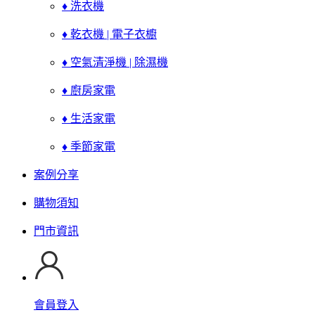
♦ 洗衣機
♦ 乾衣機 | 電子衣櫥
♦ 空氣清淨機 | 除濕機
♦ 廚房家電
♦ 生活家電
♦ 季節家電
案例分享
購物須知
門市資訊
會員登入