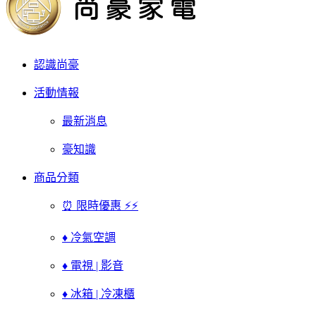
認識尚豪
活動情報
最新消息
豪知識
商品分類
⏰ 限時優惠 ⚡⚡
♦ 冷氣空調
♦ 電視 | 影音
♦ 冰箱 | 冷凍櫃