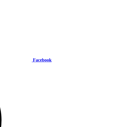
Facebook