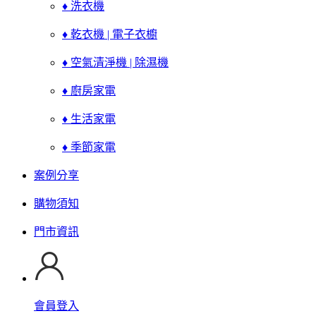
♦ 洗衣機
♦ 乾衣機 | 電子衣櫥
♦ 空氣清淨機 | 除濕機
♦ 廚房家電
♦ 生活家電
♦ 季節家電
案例分享
購物須知
門市資訊
會員登入