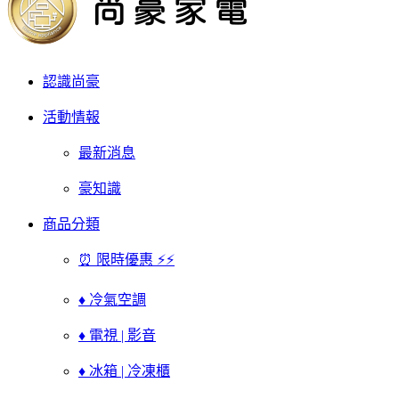
認識尚豪
活動情報
最新消息
豪知識
商品分類
⏰ 限時優惠 ⚡⚡
♦ 冷氣空調
♦ 電視 | 影音
♦ 冰箱 | 冷凍櫃