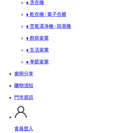
♦ 洗衣機
♦ 乾衣機 | 電子衣櫥
♦ 空氣清淨機 | 除濕機
♦ 廚房家電
♦ 生活家電
♦ 季節家電
案例分享
購物須知
門市資訊
會員登入