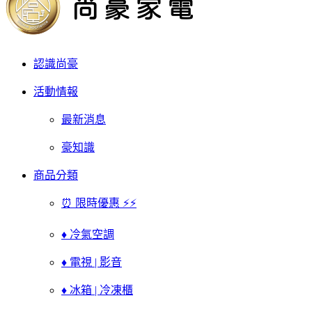
認識尚豪
活動情報
最新消息
豪知識
商品分類
⏰ 限時優惠 ⚡⚡
♦ 冷氣空調
♦ 電視 | 影音
♦ 冰箱 | 冷凍櫃