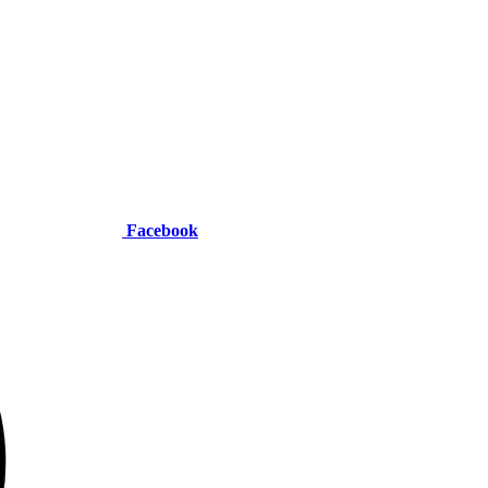
Facebook