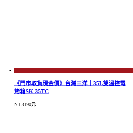
《門市取貨現金價》台灣三洋｜35L雙溫控電
烤箱SK-35TC
NT.3190元