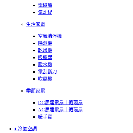
電磁爐
氣炸鍋
生活家電
空氣清淨機
除濕機
乾燥機
吸塵器
脫水機
電刮鬍刀
吹風機
季節家電
DC馬達電扇｜循環扇
AC馬達電扇｜循環扇
暖手寶
♦ 冷氣空調