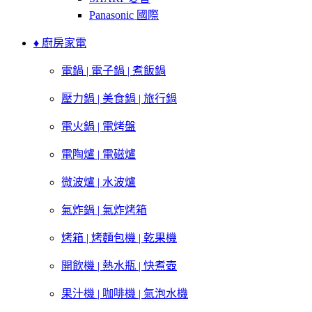
Panasonic 國際
♦ 廚房家電
電鍋 | 電子鍋 | 煮飯鍋
壓力鍋 | 美食鍋 | 旅行鍋
電火鍋 | 電烤盤
電陶爐 | 電磁爐
微波爐 | 水波爐
氣炸鍋 | 氣炸烤箱
烤箱 | 烤麵包機 | 乾果機
開飲機 | 熱水瓶 | 快煮壺
果汁機 | 咖啡機 | 氣泡水機