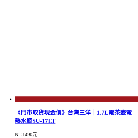
《門市取貨現金價》台灣三洋｜1.7L電茶壺電
熱水瓶SU-17LT
NT.1490元