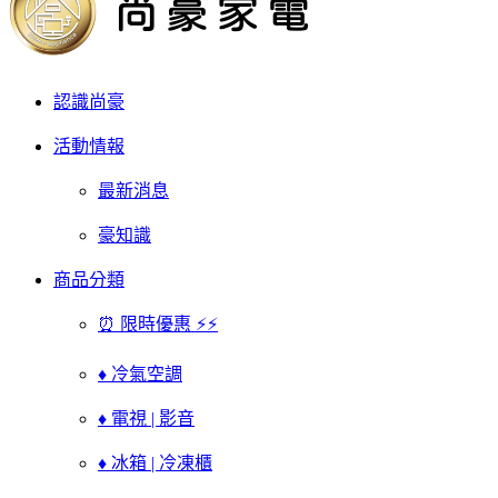
認識尚豪
活動情報
最新消息
豪知識
商品分類
⏰ 限時優惠 ⚡⚡
♦ 冷氣空調
♦ 電視 | 影音
♦ 冰箱 | 冷凍櫃