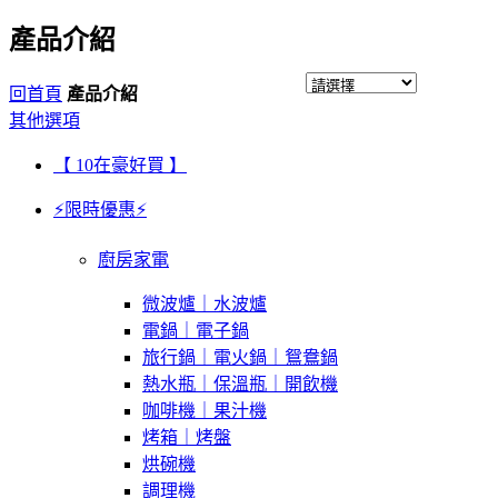
產品介紹
回首頁
產品介紹
其他選項
【 10在豪好買 】
⚡限時優惠⚡
廚房家電
微波爐｜水波爐
電鍋｜電子鍋
旅行鍋｜電火鍋｜鴛鴦鍋
熱水瓶｜保溫瓶｜開飲機
咖啡機｜果汁機
烤箱｜烤盤
烘碗機
調理機