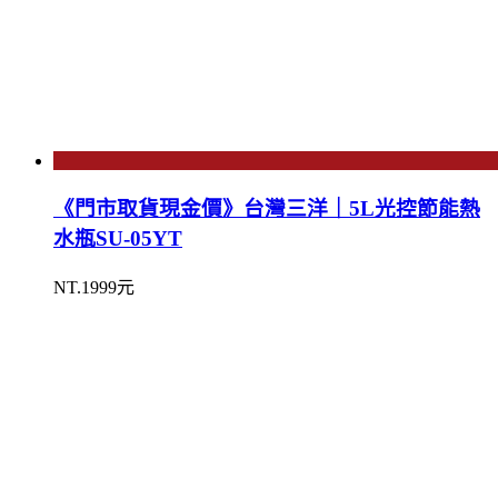
《門市取貨現金價》台灣三洋｜5L光控節能熱
水瓶SU-05YT
NT.1999元