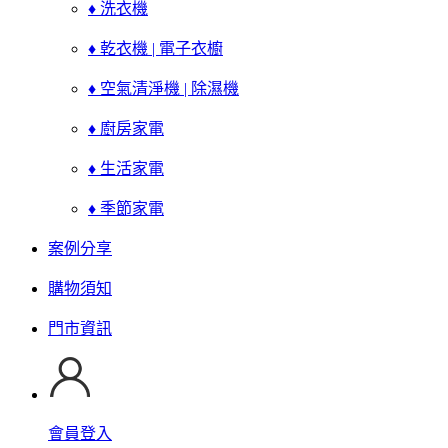
♦ 洗衣機
♦ 乾衣機 | 電子衣櫥
♦ 空氣清淨機 | 除濕機
♦ 廚房家電
♦ 生活家電
♦ 季節家電
案例分享
購物須知
門市資訊
會員登入