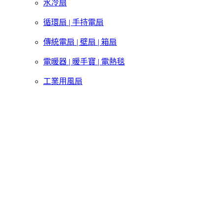
水冷扇
循環扇 | 手持電扇
傳統電扇 | 壁扇 | 箱扇
電暖器 | 暖手寶 | 電熱毯
工業用風扇