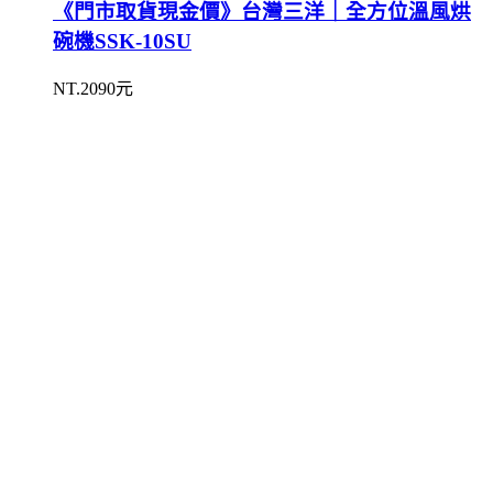
《門市取貨現金價》台灣三洋｜全方位溫風烘
碗機SSK-10SU
NT.2090元