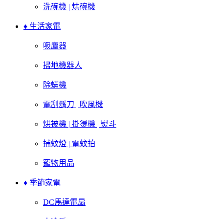
洗碗機 | 烘碗機
♦ 生活家電
吸塵器
掃地機器人
除蟎機
電刮鬍刀 | 吹風機
烘被機 | 掛燙機 | 熨斗
捕蚊燈 | 電蚊拍
寵物用品
♦ 季節家電
DC馬達電扇