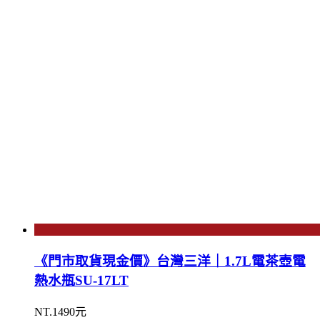
《門市取貨現金價》台灣三洋｜1.7L電茶壺電
熱水瓶SU-17LT
NT.1490元