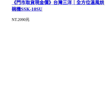
《門市取貨現金價》台灣三洋｜全方位溫風烘
碗機SSK-10SU
NT.2090元