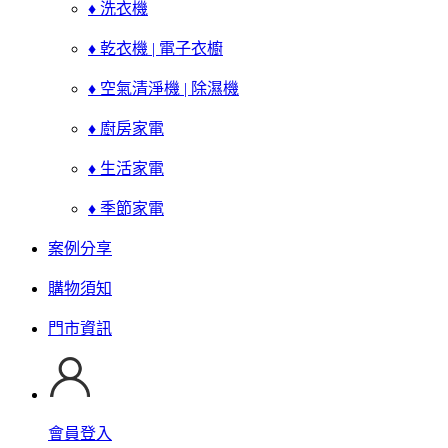
♦ 洗衣機
♦ 乾衣機 | 電子衣櫥
♦ 空氣清淨機 | 除濕機
♦ 廚房家電
♦ 生活家電
♦ 季節家電
案例分享
購物須知
門市資訊
會員登入