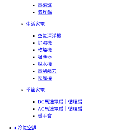
電磁爐
氣炸鍋
生活家電
空氣清淨機
除濕機
乾燥機
吸塵器
脫水機
電刮鬍刀
吹風機
季節家電
DC馬達電扇｜循環扇
AC馬達電扇｜循環扇
暖手寶
♦ 冷氣空調