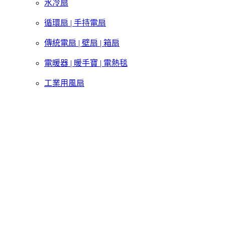
水冷扇
循環扇 | 手持電扇
傳統電扇 | 壁扇 | 箱扇
電暖器 | 暖手寶 | 電熱毯
工業用風扇