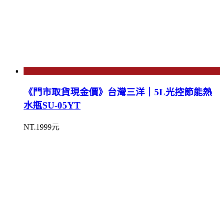
《門市取貨現金價》台灣三洋｜5L光控節能熱
水瓶SU-05YT
NT.1999元