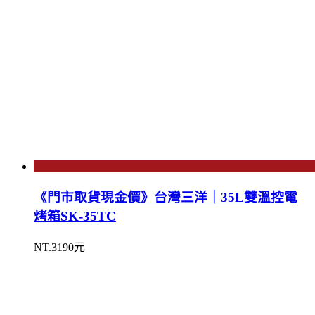
《門市取貨現金價》台灣三洋｜35L雙溫控電
烤箱SK-35TC
NT.3190元