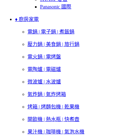
Panasonic 國際
♦ 廚房家電
電鍋 | 電子鍋 | 煮飯鍋
壓力鍋 | 美食鍋 | 旅行鍋
電火鍋 | 電烤盤
電陶爐 | 電磁爐
微波爐 | 水波爐
氣炸鍋 | 氣炸烤箱
烤箱 | 烤麵包機 | 乾果機
開飲機 | 熱水瓶 | 快煮壺
果汁機 | 咖啡機 | 氣泡水機