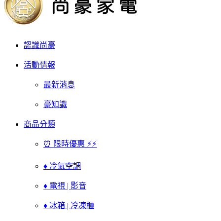
認識尚豪
活動情報
最新消息
豪知識
商品分類
⏰ 限時優惠 ⚡⚡
♦ 冷氣空調
♦ 電視 | 影音
♦ 冰箱 | 冷凍櫃