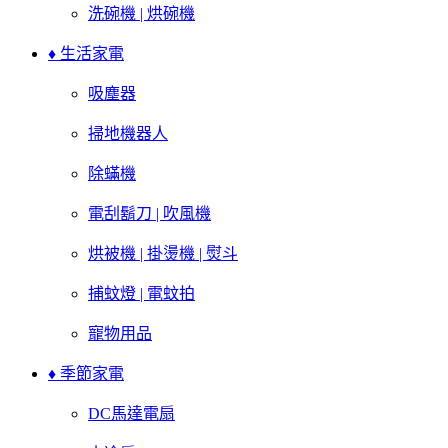
洗碗機 | 烘碗機
♦ 生活家電
吸塵器
掃地機器人
除蟎機
電刮鬍刀 | 吹風機
烘被機 | 掛燙機 | 熨斗
捕蚊燈 | 電蚊拍
寵物用品
♦ 季節家電
DC馬達電扇