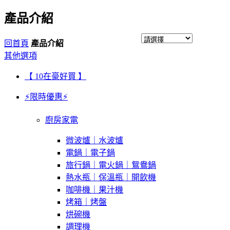
產品介紹
回首頁
產品介紹
其他選項
【 10在豪好買 】
⚡限時優惠⚡
廚房家電
微波爐｜水波爐
電鍋｜電子鍋
旅行鍋｜電火鍋｜鴛鴦鍋
熱水瓶｜保溫瓶｜開飲機
咖啡機｜果汁機
烤箱｜烤盤
烘碗機
調理機