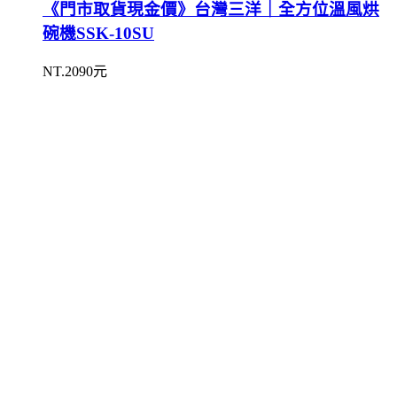
《門市取貨現金價》台灣三洋｜全方位溫風烘
碗機SSK-10SU
NT.2090元