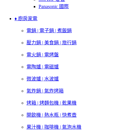
Panasonic 國際
♦ 廚房家電
電鍋 | 電子鍋 | 煮飯鍋
壓力鍋 | 美食鍋 | 旅行鍋
電火鍋 | 電烤盤
電陶爐 | 電磁爐
微波爐 | 水波爐
氣炸鍋 | 氣炸烤箱
烤箱 | 烤麵包機 | 乾果機
開飲機 | 熱水瓶 | 快煮壺
果汁機 | 咖啡機 | 氣泡水機