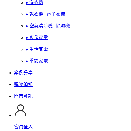
♦ 洗衣機
♦ 乾衣機 | 電子衣櫥
♦ 空氣清淨機 | 除濕機
♦ 廚房家電
♦ 生活家電
♦ 季節家電
案例分享
購物須知
門市資訊
會員登入