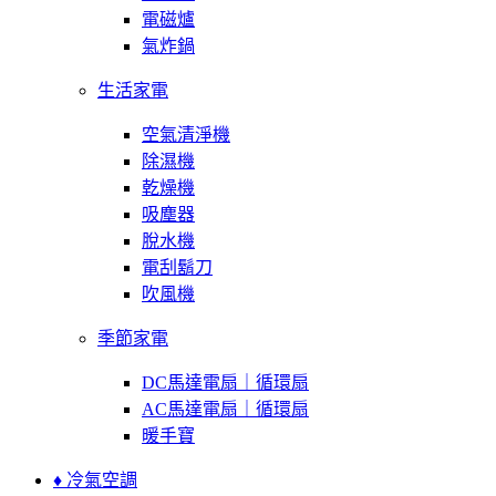
電磁爐
氣炸鍋
生活家電
空氣清淨機
除濕機
乾燥機
吸塵器
脫水機
電刮鬍刀
吹風機
季節家電
DC馬達電扇｜循環扇
AC馬達電扇｜循環扇
暖手寶
♦ 冷氣空調