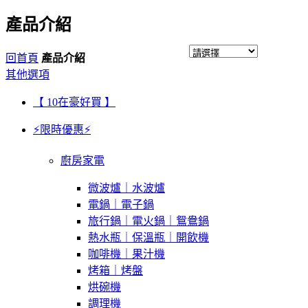
產品介紹
回首頁
產品介紹
其他選項
【 10在豪好買 】
⚡限時優惠⚡
廚房家電
微波爐｜水波爐
電鍋｜電子鍋
旅行鍋｜電火鍋｜鴛鴦鍋
熱水瓶｜保溫瓶｜開飲機
咖啡機｜果汁機
烤箱｜烤盤
烘碗機
調理機