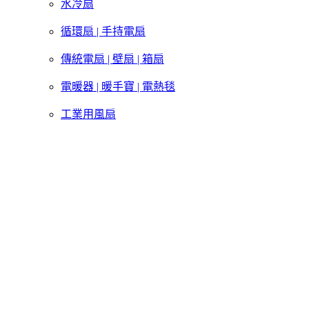
水冷扇
循環扇 | 手持電扇
傳統電扇 | 壁扇 | 箱扇
電暖器 | 暖手寶 | 電熱毯
工業用風扇