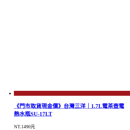
《門市取貨現金價》台灣三洋｜1.7L電茶壺電
熱水瓶SU-17LT
NT.1490元