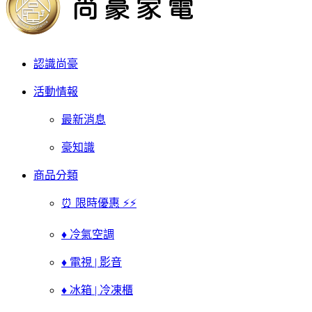
認識尚豪
活動情報
最新消息
豪知識
商品分類
⏰ 限時優惠 ⚡⚡
♦ 冷氣空調
♦ 電視 | 影音
♦ 冰箱 | 冷凍櫃