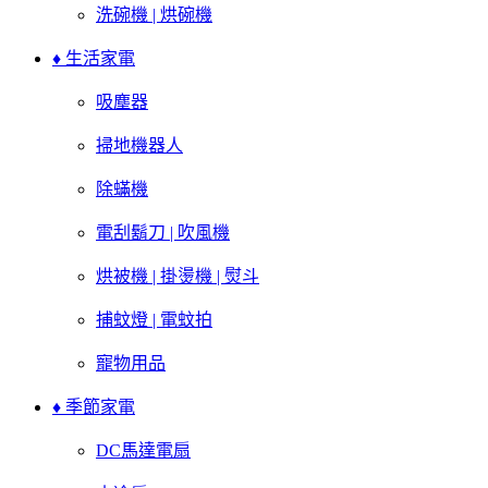
洗碗機 | 烘碗機
♦ 生活家電
吸塵器
掃地機器人
除蟎機
電刮鬍刀 | 吹風機
烘被機 | 掛燙機 | 熨斗
捕蚊燈 | 電蚊拍
寵物用品
♦ 季節家電
DC馬達電扇