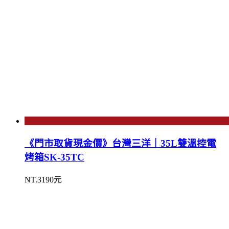
《門市取貨現金價》台灣三洋｜35L雙溫控電
烤箱SK-35TC
NT.3190元