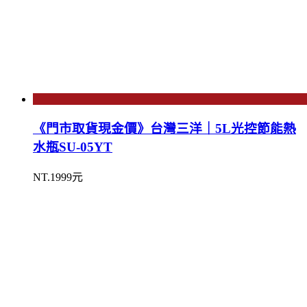
《門市取貨現金價》台灣三洋｜5L光控節能熱
水瓶SU-05YT
NT.1999元