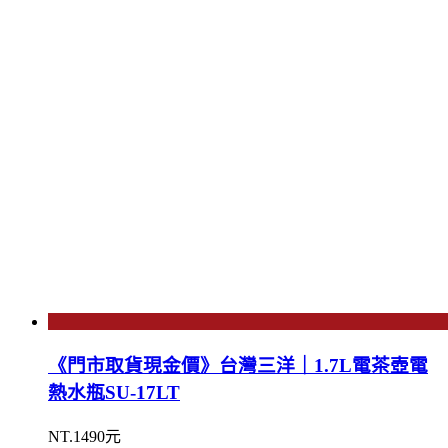
《門市取貨現金價》台灣三洋｜1.7L電茶壺電
熱水瓶SU-17LT
NT.1490元