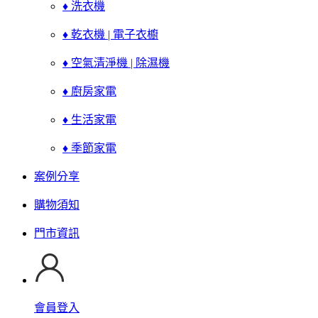
♦ 洗衣機
♦ 乾衣機 | 電子衣櫥
♦ 空氣清淨機 | 除濕機
♦ 廚房家電
♦ 生活家電
♦ 季節家電
案例分享
購物須知
門市資訊
會員登入