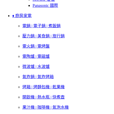
Panasonic 國際
♦ 廚房家電
電鍋 | 電子鍋 | 煮飯鍋
壓力鍋 | 美食鍋 | 旅行鍋
電火鍋 | 電烤盤
電陶爐 | 電磁爐
微波爐 | 水波爐
氣炸鍋 | 氣炸烤箱
烤箱 | 烤麵包機 | 乾果機
開飲機 | 熱水瓶 | 快煮壺
果汁機 | 咖啡機 | 氣泡水機