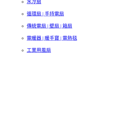
水冷扇
循環扇 | 手持電扇
傳統電扇 | 壁扇 | 箱扇
電暖器 | 暖手寶 | 電熱毯
工業用風扇