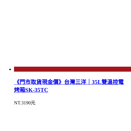
《門市取貨現金價》台灣三洋｜35L雙溫控電
烤箱SK-35TC
NT.3190元