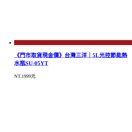
《門市取貨現金價》台灣三洋｜5L光控節能熱
水瓶SU-05YT
NT.1999元