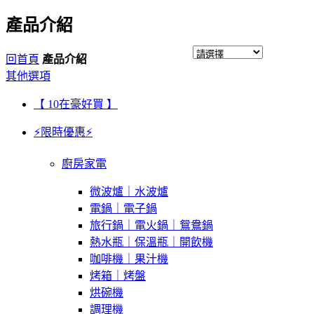
產品介紹
回首頁
產品介紹
其他選項
【 10在豪好買 】
⚡限時優惠⚡
廚房家電
微波爐｜水波爐
電鍋｜電子鍋
旅行鍋｜電火鍋｜鴛鴦鍋
熱水瓶｜保溫瓶｜開飲機
咖啡機｜果汁機
烤箱｜烤盤
烘碗機
調理機