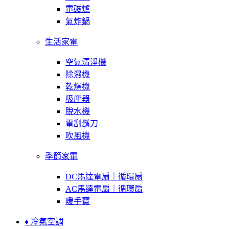
電磁爐
氣炸鍋
生活家電
空氣清淨機
除濕機
乾燥機
吸塵器
脫水機
電刮鬍刀
吹風機
季節家電
DC馬達電扇｜循環扇
AC馬達電扇｜循環扇
暖手寶
♦ 冷氣空調