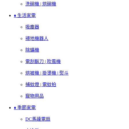
洗碗機 | 烘碗機
♦ 生活家電
吸塵器
掃地機器人
除蟎機
電刮鬍刀 | 吹風機
烘被機 | 掛燙機 | 熨斗
捕蚊燈 | 電蚊拍
寵物用品
♦ 季節家電
DC馬達電扇