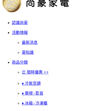
認識尚豪
活動情報
最新消息
豪知識
商品分類
⏰ 限時優惠 ⚡⚡
♦ 冷氣空調
♦ 電視 | 影音
♦ 冰箱 | 冷凍櫃