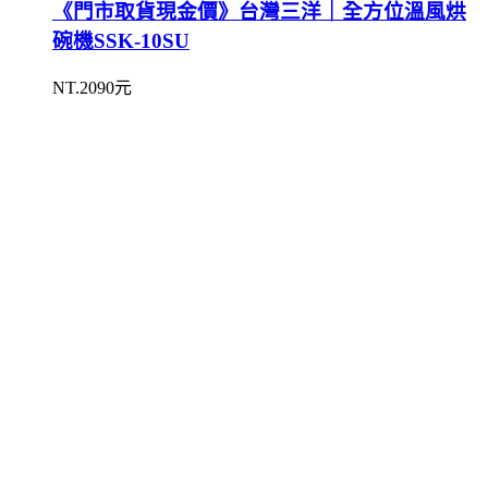
《門市取貨現金價》台灣三洋｜全方位溫風烘
碗機SSK-10SU
NT.2090元