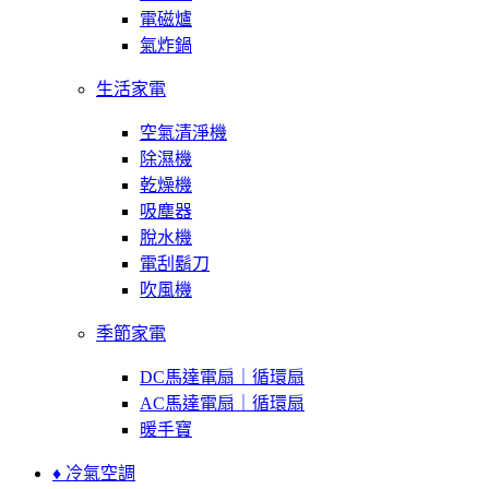
電磁爐
氣炸鍋
生活家電
空氣清淨機
除濕機
乾燥機
吸塵器
脫水機
電刮鬍刀
吹風機
季節家電
DC馬達電扇｜循環扇
AC馬達電扇｜循環扇
暖手寶
♦ 冷氣空調