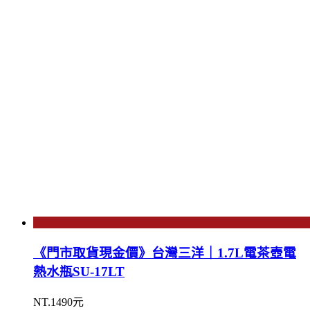
《門市取貨現金價》台灣三洋｜1.7L電茶壺電
熱水瓶SU-17LT
NT.1490元