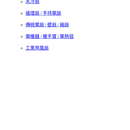
水冷扇
循環扇 | 手持電扇
傳統電扇 | 壁扇 | 箱扇
電暖器 | 暖手寶 | 電熱毯
工業用風扇