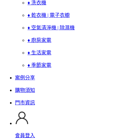
♦ 洗衣機
♦ 乾衣機 | 電子衣櫥
♦ 空氣清淨機 | 除濕機
♦ 廚房家電
♦ 生活家電
♦ 季節家電
案例分享
購物須知
門市資訊
會員登入