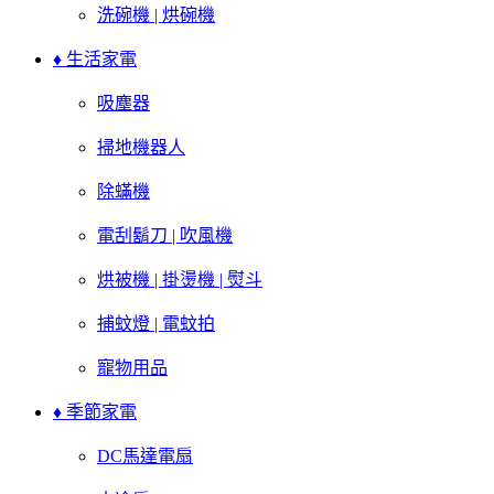
洗碗機 | 烘碗機
♦ 生活家電
吸塵器
掃地機器人
除蟎機
電刮鬍刀 | 吹風機
烘被機 | 掛燙機 | 熨斗
捕蚊燈 | 電蚊拍
寵物用品
♦ 季節家電
DC馬達電扇