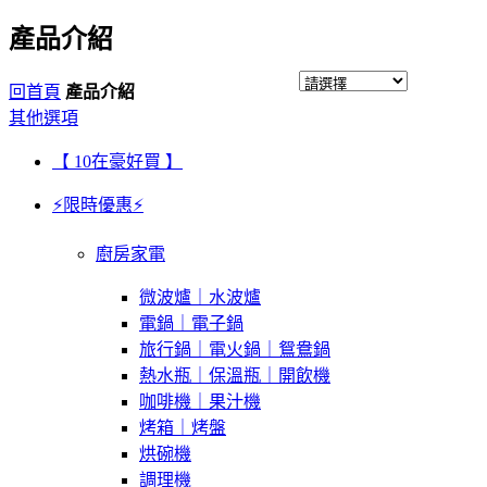
產品介紹
回首頁
產品介紹
其他選項
【 10在豪好買 】
⚡限時優惠⚡
廚房家電
微波爐｜水波爐
電鍋｜電子鍋
旅行鍋｜電火鍋｜鴛鴦鍋
熱水瓶｜保溫瓶｜開飲機
咖啡機｜果汁機
烤箱｜烤盤
烘碗機
調理機