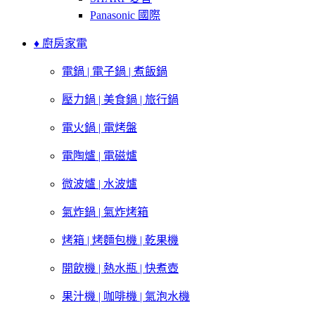
Panasonic 國際
♦ 廚房家電
電鍋 | 電子鍋 | 煮飯鍋
壓力鍋 | 美食鍋 | 旅行鍋
電火鍋 | 電烤盤
電陶爐 | 電磁爐
微波爐 | 水波爐
氣炸鍋 | 氣炸烤箱
烤箱 | 烤麵包機 | 乾果機
開飲機 | 熱水瓶 | 快煮壺
果汁機 | 咖啡機 | 氣泡水機