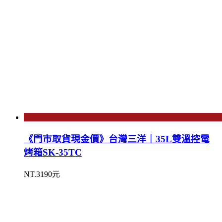
《門市取貨現金價》台灣三洋｜35L雙溫控電
烤箱SK-35TC
NT.3190元