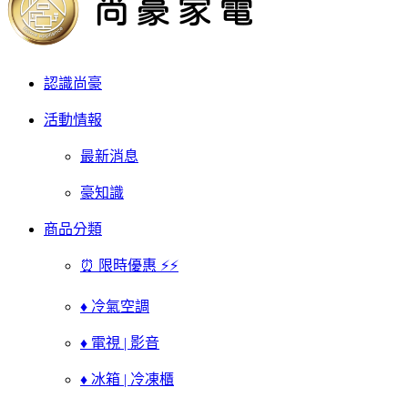
認識尚豪
活動情報
最新消息
豪知識
商品分類
⏰ 限時優惠 ⚡⚡
♦ 冷氣空調
♦ 電視 | 影音
♦ 冰箱 | 冷凍櫃