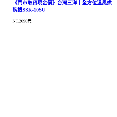
《門市取貨現金價》台灣三洋｜全方位溫風烘
碗機SSK-10SU
NT.2090元