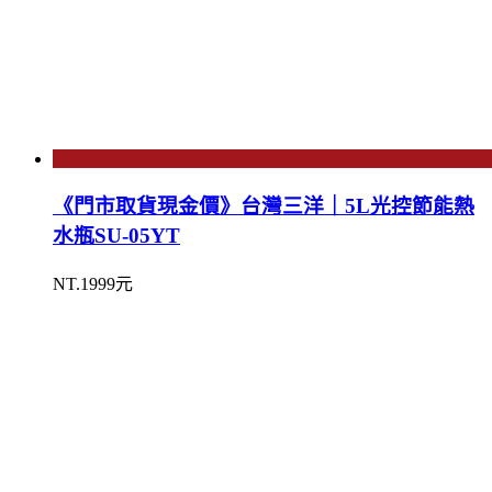
《門市取貨現金價》台灣三洋｜5L光控節能熱
水瓶SU-05YT
NT.1999元