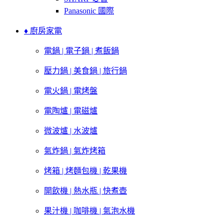
Panasonic 國際
♦ 廚房家電
電鍋 | 電子鍋 | 煮飯鍋
壓力鍋 | 美食鍋 | 旅行鍋
電火鍋 | 電烤盤
電陶爐 | 電磁爐
微波爐 | 水波爐
氣炸鍋 | 氣炸烤箱
烤箱 | 烤麵包機 | 乾果機
開飲機 | 熱水瓶 | 快煮壺
果汁機 | 咖啡機 | 氣泡水機