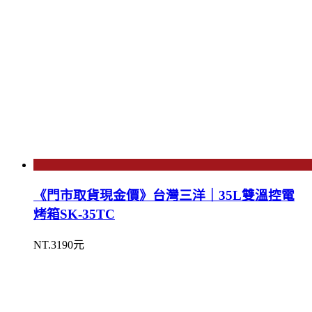
《門市取貨現金價》台灣三洋｜35L雙溫控電
烤箱SK-35TC
NT.3190元