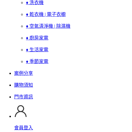
♦ 洗衣機
♦ 乾衣機 | 電子衣櫥
♦ 空氣清淨機 | 除濕機
♦ 廚房家電
♦ 生活家電
♦ 季節家電
案例分享
購物須知
門市資訊
會員登入