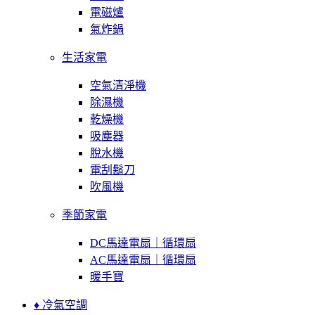
電磁爐
氣炸鍋
生活家電
空氣清淨機
除濕機
乾燥機
吸塵器
脫水機
電刮鬍刀
吹風機
季節家電
DC馬達電扇｜循環扇
AC馬達電扇｜循環扇
暖手寶
♦ 冷氣空調