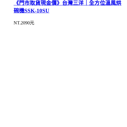
《門市取貨現金價》台灣三洋｜全方位溫風烘
碗機SSK-10SU
NT.2090元