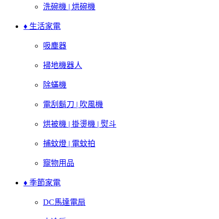
洗碗機 | 烘碗機
♦ 生活家電
吸塵器
掃地機器人
除蟎機
電刮鬍刀 | 吹風機
烘被機 | 掛燙機 | 熨斗
捕蚊燈 | 電蚊拍
寵物用品
♦ 季節家電
DC馬達電扇