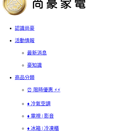
認識尚豪
活動情報
最新消息
豪知識
商品分類
⏰ 限時優惠 ⚡⚡
♦ 冷氣空調
♦ 電視 | 影音
♦ 冰箱 | 冷凍櫃