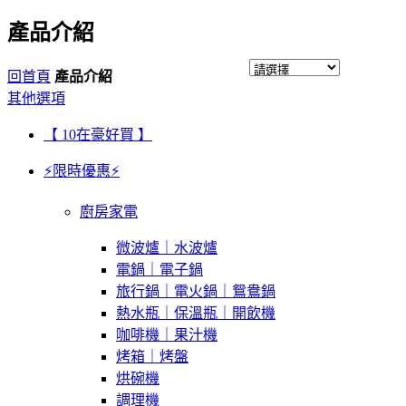
產品介紹
回首頁
產品介紹
其他選項
【 10在豪好買 】
⚡限時優惠⚡
廚房家電
微波爐｜水波爐
電鍋｜電子鍋
旅行鍋｜電火鍋｜鴛鴦鍋
熱水瓶｜保溫瓶｜開飲機
咖啡機｜果汁機
烤箱｜烤盤
烘碗機
調理機