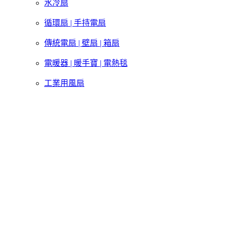
水冷扇
循環扇 | 手持電扇
傳統電扇 | 壁扇 | 箱扇
電暖器 | 暖手寶 | 電熱毯
工業用風扇