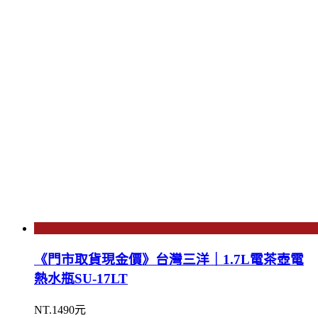
《門市取貨現金價》台灣三洋｜1.7L電茶壺電
熱水瓶SU-17LT
NT.1490元