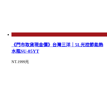
《門市取貨現金價》台灣三洋｜5L光控節能熱
水瓶SU-05YT
NT.1999元