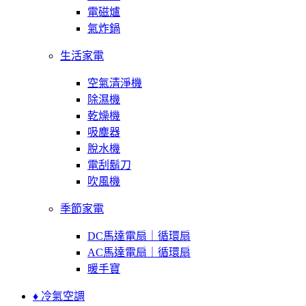
電磁爐
氣炸鍋
生活家電
空氣清淨機
除濕機
乾燥機
吸塵器
脫水機
電刮鬍刀
吹風機
季節家電
DC馬達電扇｜循環扇
AC馬達電扇｜循環扇
暖手寶
♦ 冷氣空調