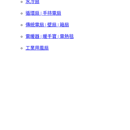
水冷扇
循環扇 | 手持電扇
傳統電扇 | 壁扇 | 箱扇
電暖器 | 暖手寶 | 電熱毯
工業用風扇