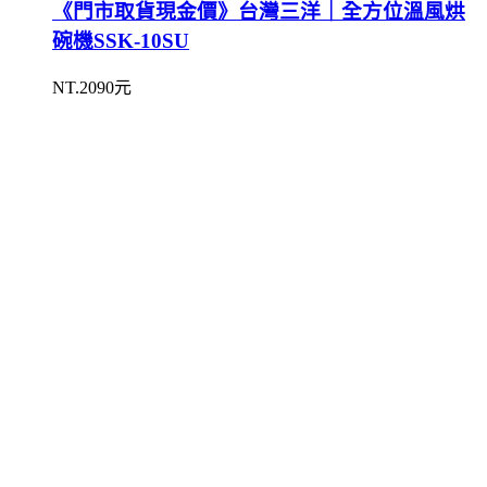
《門市取貨現金價》台灣三洋｜全方位溫風烘
碗機SSK-10SU
NT.2090元