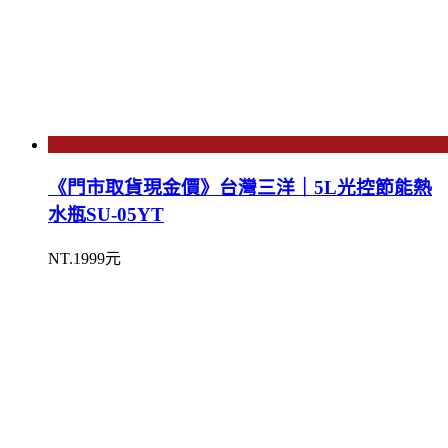
《門市取貨現金價》台灣三洋｜5L光控節能熱
水瓶SU-05YT
NT.1999元