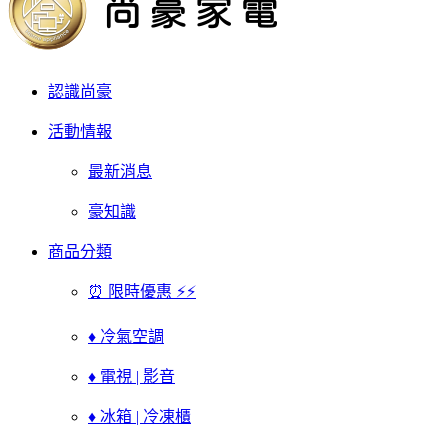
認識尚豪
活動情報
最新消息
豪知識
商品分類
⏰ 限時優惠 ⚡⚡
♦ 冷氣空調
♦ 電視 | 影音
♦ 冰箱 | 冷凍櫃