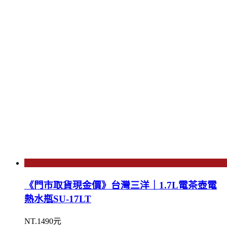
《門市取貨現金價》台灣三洋｜1.7L電茶壺電
熱水瓶SU-17LT
NT.1490元