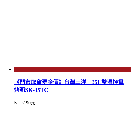
《門市取貨現金價》台灣三洋｜35L雙溫控電
烤箱SK-35TC
NT.3190元