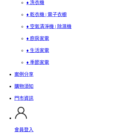
♦ 洗衣機
♦ 乾衣機 | 電子衣櫥
♦ 空氣清淨機 | 除濕機
♦ 廚房家電
♦ 生活家電
♦ 季節家電
案例分享
購物須知
門市資訊
會員登入