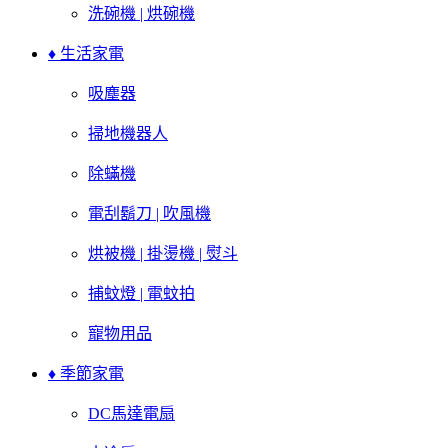
洗碗機 | 烘碗機
♦ 生活家電
吸塵器
掃地機器人
除蟎機
電刮鬍刀 | 吹風機
烘被機 | 掛燙機 | 熨斗
捕蚊燈 | 電蚊拍
寵物用品
♦ 季節家電
DC馬達電扇