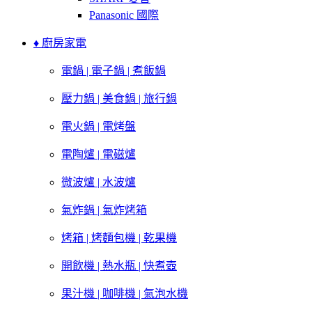
Panasonic 國際
♦ 廚房家電
電鍋 | 電子鍋 | 煮飯鍋
壓力鍋 | 美食鍋 | 旅行鍋
電火鍋 | 電烤盤
電陶爐 | 電磁爐
微波爐 | 水波爐
氣炸鍋 | 氣炸烤箱
烤箱 | 烤麵包機 | 乾果機
開飲機 | 熱水瓶 | 快煮壺
果汁機 | 咖啡機 | 氣泡水機