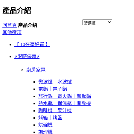
產品介紹
回首頁
產品介紹
其他選項
【 10在豪好買 】
⚡限時優惠⚡
廚房家電
微波爐｜水波爐
電鍋｜電子鍋
旅行鍋｜電火鍋｜鴛鴦鍋
熱水瓶｜保溫瓶｜開飲機
咖啡機｜果汁機
烤箱｜烤盤
烘碗機
調理機