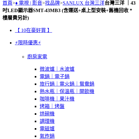
首頁
>
♦ 電視 | 影音
>
找品牌
>
SANLUX 台灣三洋
台灣三洋 ｜43
吋LED顯示器SMT-43MB3 (含運送+桌上型安裝+舊機回收 *
樓層費另計)
【 10在豪好買 】
⚡限時優惠⚡
廚房家電
微波爐｜水波爐
電鍋｜電子鍋
旅行鍋｜電火鍋｜鴛鴦鍋
熱水瓶｜保溫瓶｜開飲機
咖啡機｜果汁機
烤箱｜烤盤
烘碗機
調理機
電磁爐
氣炸鍋