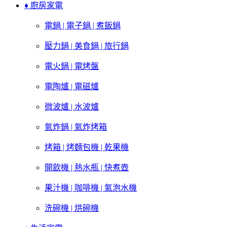
♦ 廚房家電
電鍋 | 電子鍋 | 煮飯鍋
壓力鍋 | 美食鍋 | 旅行鍋
電火鍋 | 電烤盤
電陶爐 | 電磁爐
微波爐 | 水波爐
氣炸鍋 | 氣炸烤箱
烤箱 | 烤麵包機 | 乾果機
開飲機 | 熱水瓶 | 快煮壺
果汁機 | 咖啡機 | 氣泡水機
洗碗機 | 烘碗機