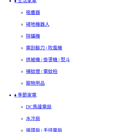
♦ 生活家電
吸塵器
掃地機器人
除蟎機
電刮鬍刀 | 吹風機
烘被機 | 掛燙機 | 熨斗
捕蚊燈 | 電蚊拍
寵物用品
♦ 季節家電
DC馬達電扇
水冷扇
循環扇 | 手持電扇