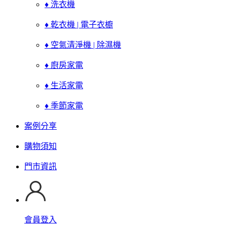
♦ 洗衣機
♦ 乾衣機 | 電子衣櫥
♦ 空氣清淨機 | 除濕機
♦ 廚房家電
♦ 生活家電
♦ 季節家電
案例分享
購物須知
門市資訊
會員登入