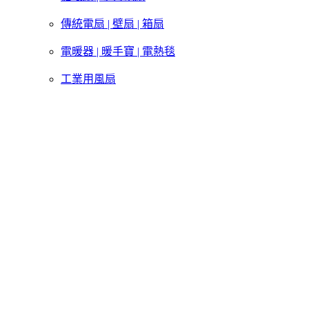
傳統電扇 | 壁扇 | 箱扇
電暖器 | 暖手寶 | 電熱毯
工業用風扇