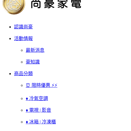
認識尚豪
活動情報
最新消息
豪知識
商品分類
⏰ 限時優惠 ⚡⚡
♦ 冷氣空調
♦ 電視 | 影音
♦ 冰箱 | 冷凍櫃