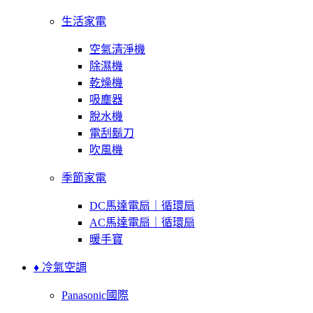
生活家電
空氣清淨機
除濕機
乾燥機
吸塵器
脫水機
電刮鬍刀
吹風機
季節家電
DC馬達電扇｜循環扇
AC馬達電扇｜循環扇
暖手寶
♦ 冷氣空調
Panasonic國際