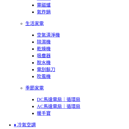
電磁爐
氣炸鍋
生活家電
空氣清淨機
除濕機
乾燥機
吸塵器
脫水機
電刮鬍刀
吹風機
季節家電
DC馬達電扇｜循環扇
AC馬達電扇｜循環扇
暖手寶
♦ 冷氣空調