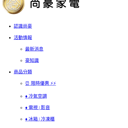
認識尚豪
活動情報
最新消息
豪知識
商品分類
⏰ 限時優惠 ⚡⚡
♦ 冷氣空調
♦ 電視 | 影音
♦ 冰箱 | 冷凍櫃