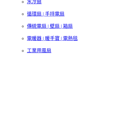
水冷扇
循環扇 | 手持電扇
傳統電扇 | 壁扇 | 箱扇
電暖器 | 暖手寶 | 電熱毯
工業用風扇