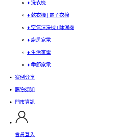
♦ 洗衣機
♦ 乾衣機 | 電子衣櫥
♦ 空氣清淨機 | 除濕機
♦ 廚房家電
♦ 生活家電
♦ 季節家電
案例分享
購物須知
門市資訊
會員登入