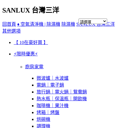
SANLUX 台灣三洋
回首頁
♦ 空氣清淨機 | 除濕機
除濕機
SANLUX 台灣三洋
其他選項
【 10在豪好買 】
⚡限時優惠⚡
廚房家電
微波爐｜水波爐
電鍋｜電子鍋
旅行鍋｜電火鍋｜鴛鴦鍋
熱水瓶｜保溫瓶｜開飲機
咖啡機｜果汁機
烤箱｜烤盤
烘碗機
調理機