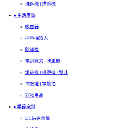
洗碗機 | 烘碗機
♦ 生活家電
吸塵器
掃地機器人
除蟎機
電刮鬍刀 | 吹風機
烘被機 | 掛燙機 | 熨斗
捕蚊燈 | 電蚊拍
寵物用品
♦ 季節家電
DC馬達電扇