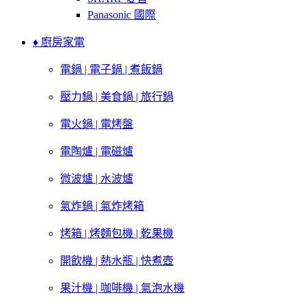
Panasonic 國際
♦ 廚房家電
電鍋 | 電子鍋 | 煮飯鍋
壓力鍋 | 美食鍋 | 旅行鍋
電火鍋 | 電烤盤
電陶爐 | 電磁爐
微波爐 | 水波爐
氣炸鍋 | 氣炸烤箱
烤箱 | 烤麵包機 | 乾果機
開飲機 | 熱水瓶 | 快煮壺
果汁機 | 咖啡機 | 氣泡水機