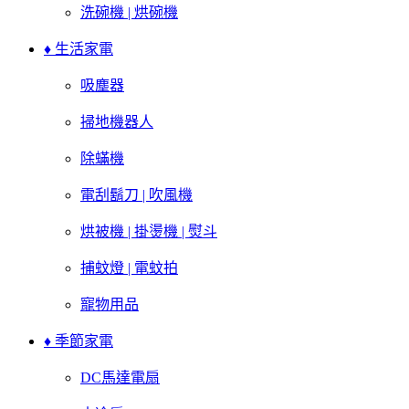
洗碗機 | 烘碗機
♦ 生活家電
吸塵器
掃地機器人
除蟎機
電刮鬍刀 | 吹風機
烘被機 | 掛燙機 | 熨斗
捕蚊燈 | 電蚊拍
寵物用品
♦ 季節家電
DC馬達電扇