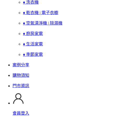
♦ 洗衣機
♦ 乾衣機 | 電子衣櫥
♦ 空氣清淨機 | 除濕機
♦ 廚房家電
♦ 生活家電
♦ 季節家電
案例分享
購物須知
門市資訊
會員登入