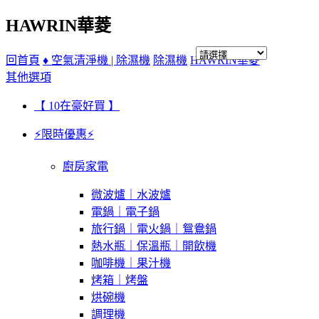
HAWRIN華菱
回首頁
♦ 空氣清淨機 | 除濕機
除濕機
HAWRIN華菱
其他選項
【 10在豪好買 】
⚡限時優惠⚡
廚房家電
微波爐｜水波爐
電鍋｜電子鍋
旅行鍋｜電火鍋｜鴛鴦鍋
熱水瓶｜保溫瓶｜開飲機
咖啡機｜果汁機
烤箱｜烤盤
烘碗機
調理機