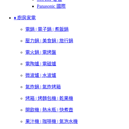
Panasonic 國際
♦ 廚房家電
電鍋 | 電子鍋 | 煮飯鍋
壓力鍋 | 美食鍋 | 旅行鍋
電火鍋 | 電烤盤
電陶爐 | 電磁爐
微波爐 | 水波爐
氣炸鍋 | 氣炸烤箱
烤箱 | 烤麵包機 | 乾果機
開飲機 | 熱水瓶 | 快煮壺
果汁機 | 咖啡機 | 氣泡水機