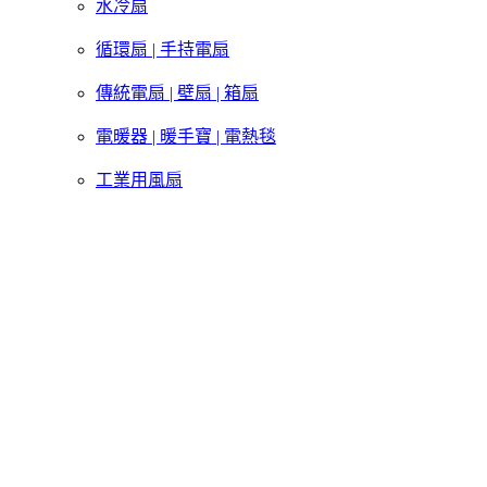
水冷扇
循環扇 | 手持電扇
傳統電扇 | 壁扇 | 箱扇
電暖器 | 暖手寶 | 電熱毯
工業用風扇