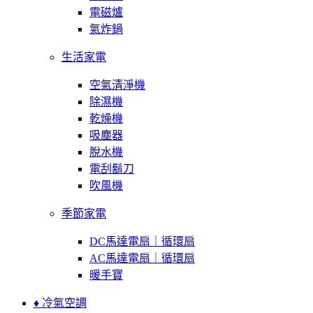
電磁爐
氣炸鍋
生活家電
空氣清淨機
除濕機
乾燥機
吸塵器
脫水機
電刮鬍刀
吹風機
季節家電
DC馬達電扇｜循環扇
AC馬達電扇｜循環扇
暖手寶
♦ 冷氣空調