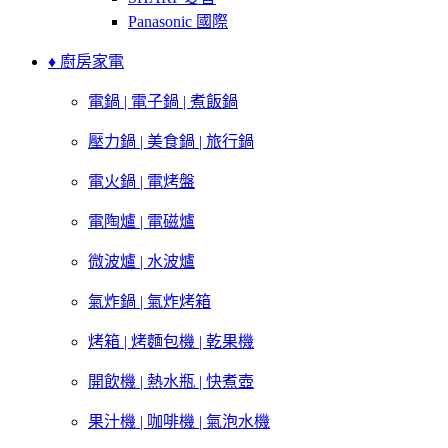
Panasonic 國際
♦ 廚房家電
電鍋 | 電子鍋 | 煮飯鍋
壓力鍋 | 美食鍋 | 旅行鍋
電火鍋 | 電烤盤
電陶爐 | 電磁爐
微波爐 | 水波爐
氣炸鍋 | 氣炸烤箱
烤箱 | 烤麵包機 | 乾果機
開飲機 | 熱水瓶 | 快煮壺
果汁機 | 咖啡機 | 氣泡水機