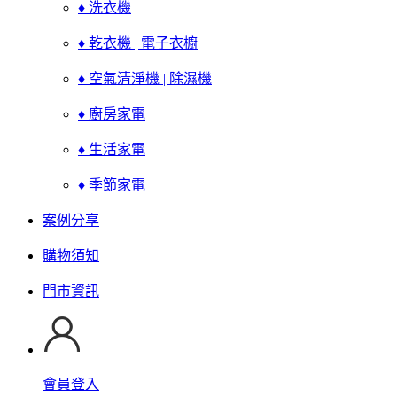
♦ 洗衣機
♦ 乾衣機 | 電子衣櫥
♦ 空氣清淨機 | 除濕機
♦ 廚房家電
♦ 生活家電
♦ 季節家電
案例分享
購物須知
門市資訊
會員登入