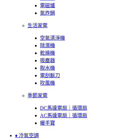
電磁爐
氣炸鍋
生活家電
空氣清淨機
除濕機
乾燥機
吸塵器
脫水機
電刮鬍刀
吹風機
季節家電
DC馬達電扇｜循環扇
AC馬達電扇｜循環扇
暖手寶
♦ 冷氣空調