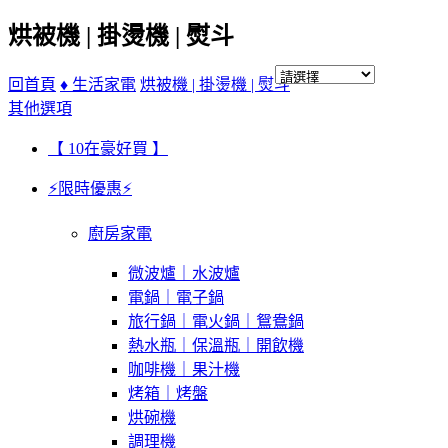
烘被機 | 掛燙機 | 熨斗
回首頁
♦ 生活家電
烘被機 | 掛燙機 | 熨斗
其他選項
【 10在豪好買 】
⚡限時優惠⚡
廚房家電
微波爐｜水波爐
電鍋｜電子鍋
旅行鍋｜電火鍋｜鴛鴦鍋
熱水瓶｜保溫瓶｜開飲機
咖啡機｜果汁機
烤箱｜烤盤
烘碗機
調理機