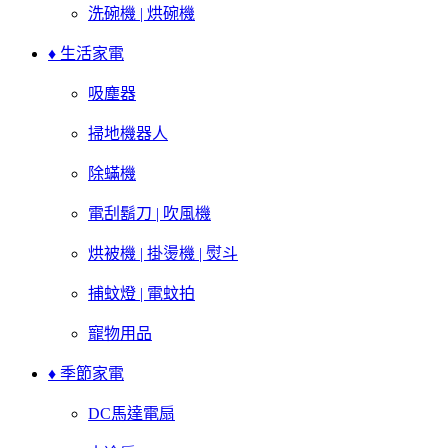
洗碗機 | 烘碗機
♦ 生活家電
吸塵器
掃地機器人
除蟎機
電刮鬍刀 | 吹風機
烘被機 | 掛燙機 | 熨斗
捕蚊燈 | 電蚊拍
寵物用品
♦ 季節家電
DC馬達電扇