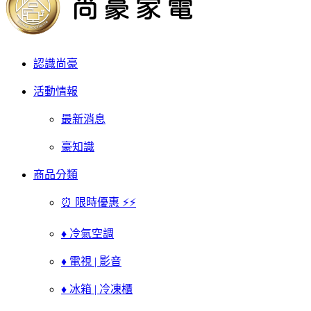
認識尚豪
活動情報
最新消息
豪知識
商品分類
⏰ 限時優惠 ⚡⚡
♦ 冷氣空調
♦ 電視 | 影音
♦ 冰箱 | 冷凍櫃