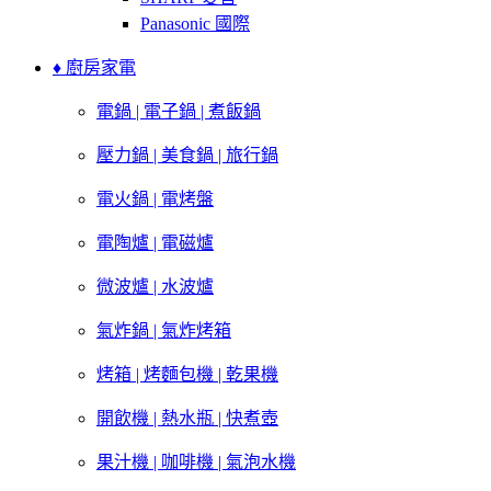
Panasonic 國際
♦ 廚房家電
電鍋 | 電子鍋 | 煮飯鍋
壓力鍋 | 美食鍋 | 旅行鍋
電火鍋 | 電烤盤
電陶爐 | 電磁爐
微波爐 | 水波爐
氣炸鍋 | 氣炸烤箱
烤箱 | 烤麵包機 | 乾果機
開飲機 | 熱水瓶 | 快煮壺
果汁機 | 咖啡機 | 氣泡水機