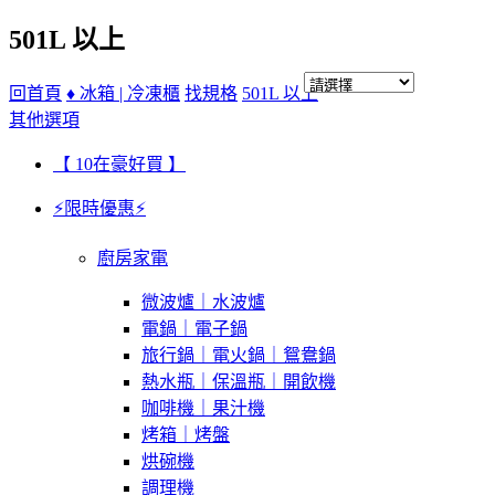
501L 以上
回首頁
♦ 冰箱 | 冷凍櫃
找規格
501L 以上
其他選項
【 10在豪好買 】
⚡限時優惠⚡
廚房家電
微波爐｜水波爐
電鍋｜電子鍋
旅行鍋｜電火鍋｜鴛鴦鍋
熱水瓶｜保溫瓶｜開飲機
咖啡機｜果汁機
烤箱｜烤盤
烘碗機
調理機