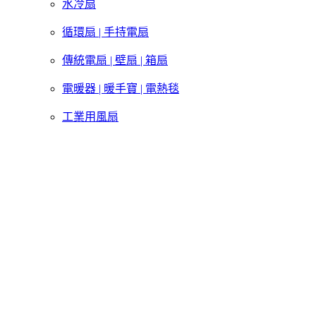
水冷扇
循環扇 | 手持電扇
傳統電扇 | 壁扇 | 箱扇
電暖器 | 暖手寶 | 電熱毯
工業用風扇