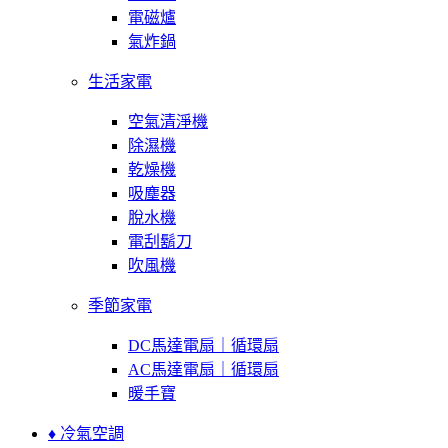
電磁爐
氣炸鍋
生活家電
空氣清淨機
除濕機
乾燥機
吸塵器
脫水機
電刮鬍刀
吹風機
季節家電
DC馬達電扇｜循環扇
AC馬達電扇｜循環扇
暖手寶
♦ 冷氣空調