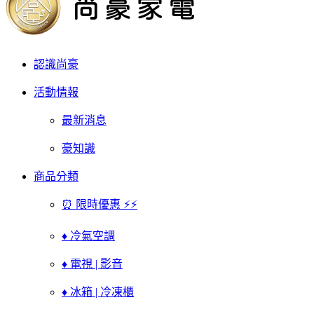
認識尚豪
活動情報
最新消息
豪知識
商品分類
⏰ 限時優惠 ⚡⚡
♦ 冷氣空調
♦ 電視 | 影音
♦ 冰箱 | 冷凍櫃