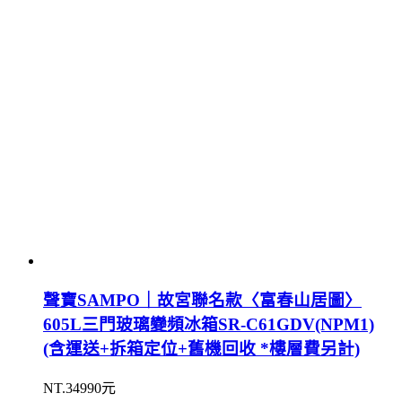
聲寶SAMPO｜故宮聯名款〈富春山居圖〉
605L三門玻璃變頻冰箱SR-C61GDV(NPM1)
(含運送+拆箱定位+舊機回收 *樓層費另計)
NT.34990元