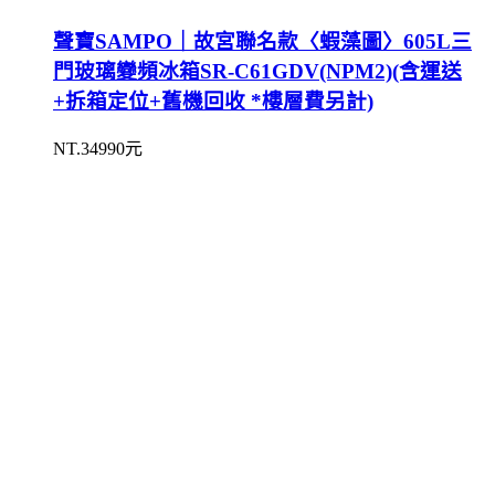
聲寶SAMPO｜故宮聯名款〈蝦藻圖〉605L三
門玻璃變頻冰箱SR-C61GDV(NPM2)(含運送
+拆箱定位+舊機回收 *樓層費另計)
NT.34990元