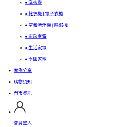
♦ 洗衣機
♦ 乾衣機 | 電子衣櫥
♦ 空氣清淨機 | 除濕機
♦ 廚房家電
♦ 生活家電
♦ 季節家電
案例分享
購物須知
門市資訊
會員登入