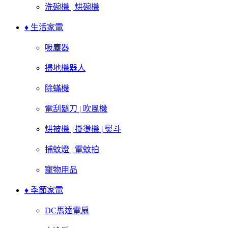
洗碗機 | 烘碗機
♦ 生活家電
吸塵器
掃地機器人
除蟎機
電刮鬍刀 | 吹風機
烘被機 | 掛燙機 | 熨斗
捕蚊燈 | 電蚊拍
寵物用品
♦ 季節家電
DC馬達電扇