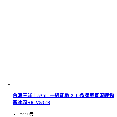
台灣三洋｜535L 一級能效-3°C微凍室直流變頻
電冰箱SR-V532B
NT.25990元