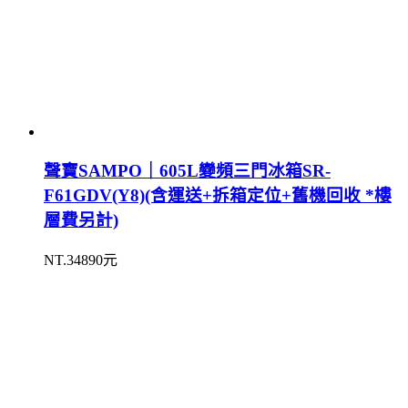
聲寶SAMPO｜605L變頻三門冰箱SR-
F61GDV(Y8)(含運送+拆箱定位+舊機回收 *樓
層費另計)
NT.34890元