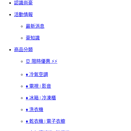
認識尚豪
活動情報
最新消息
豪知識
商品分類
⏰ 限時優惠 ⚡⚡
♦ 冷氣空調
♦ 電視 | 影音
♦ 冰箱 | 冷凍櫃
♦ 洗衣機
♦ 乾衣機 | 電子衣櫥