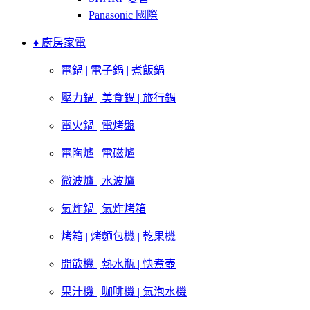
Panasonic 國際
♦ 廚房家電
電鍋 | 電子鍋 | 煮飯鍋
壓力鍋 | 美食鍋 | 旅行鍋
電火鍋 | 電烤盤
電陶爐 | 電磁爐
微波爐 | 水波爐
氣炸鍋 | 氣炸烤箱
烤箱 | 烤麵包機 | 乾果機
開飲機 | 熱水瓶 | 快煮壺
果汁機 | 咖啡機 | 氣泡水機