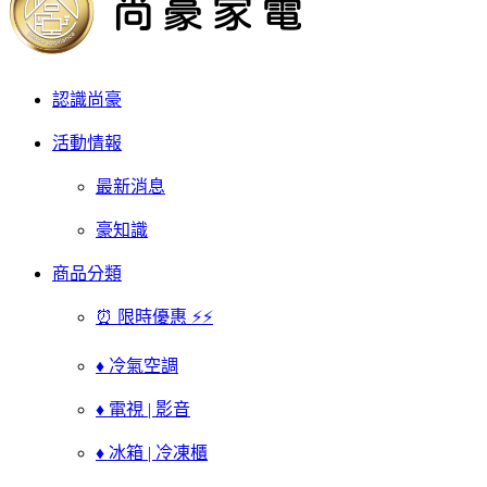
認識尚豪
活動情報
最新消息
豪知識
商品分類
⏰ 限時優惠 ⚡⚡
♦ 冷氣空調
♦ 電視 | 影音
♦ 冰箱 | 冷凍櫃