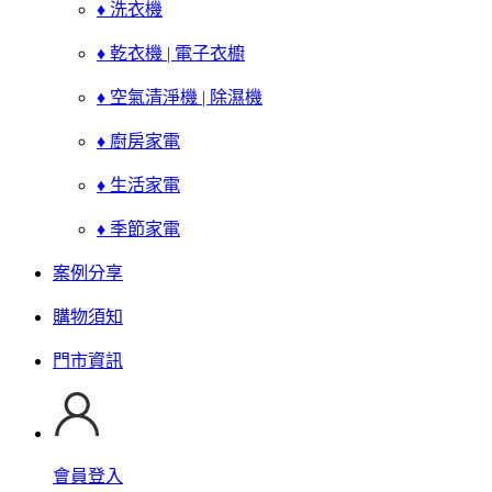
♦ 洗衣機
♦ 乾衣機 | 電子衣櫥
♦ 空氣清淨機 | 除濕機
♦ 廚房家電
♦ 生活家電
♦ 季節家電
案例分享
購物須知
門市資訊
會員登入