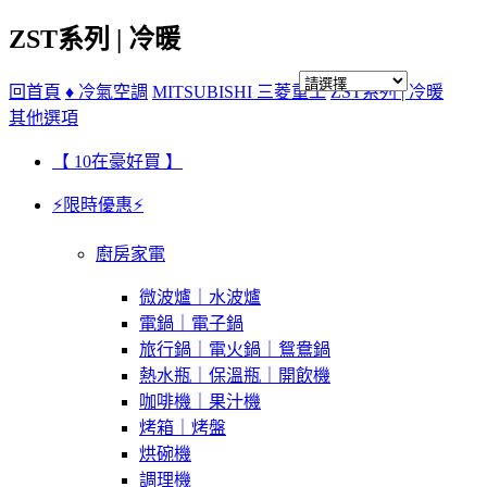
ZST系列 | 冷暖
回首頁
♦ 冷氣空調
MITSUBISHI 三菱重工
ZST系列 | 冷暖
其他選項
【 10在豪好買 】
⚡限時優惠⚡
廚房家電
微波爐｜水波爐
電鍋｜電子鍋
旅行鍋｜電火鍋｜鴛鴦鍋
熱水瓶｜保溫瓶｜開飲機
咖啡機｜果汁機
烤箱｜烤盤
烘碗機
調理機