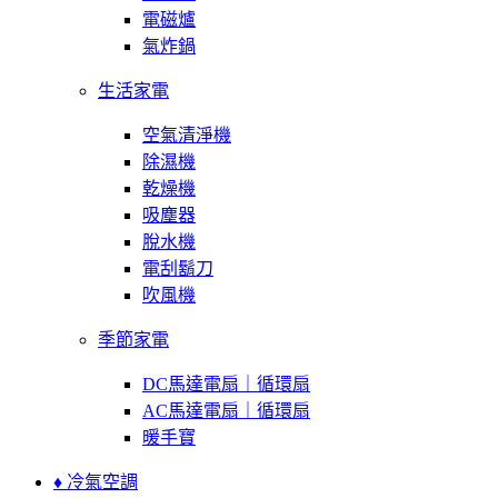
電磁爐
氣炸鍋
生活家電
空氣清淨機
除濕機
乾燥機
吸塵器
脫水機
電刮鬍刀
吹風機
季節家電
DC馬達電扇｜循環扇
AC馬達電扇｜循環扇
暖手寶
♦ 冷氣空調