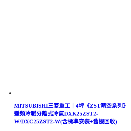
MITSUBISHI三菱重工｜4坪《ZST晴空系列》
變頻冷暖分離式冷氣DXK25ZST2-
W/DXC25ZST2-W(含標準安裝+舊機回收)