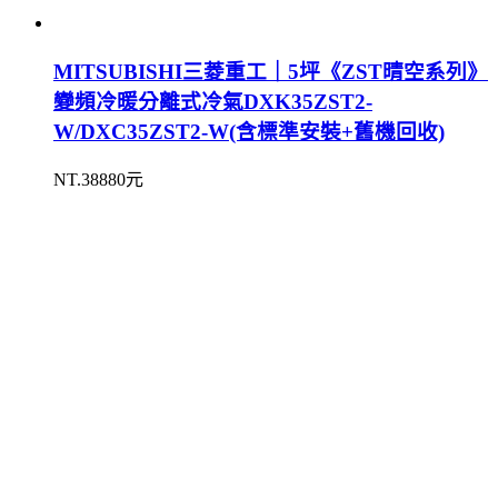
MITSUBISHI三菱重工｜5坪《ZST晴空系列》
變頻冷暖分離式冷氣DXK35ZST2-
W/DXC35ZST2-W(含標準安裝+舊機回收)
NT.38880元