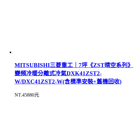
MITSUBISHI三菱重工｜7坪《ZST晴空系列》
變頻冷暖分離式冷氣DXK41ZST2-
W/DXC41ZST2-W(含標準安裝+舊機回收)
NT.45880元