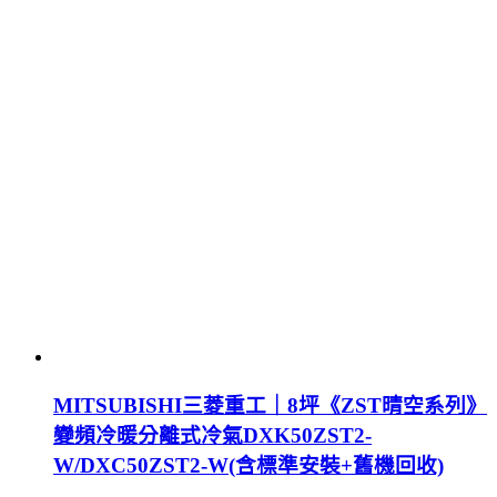
MITSUBISHI三菱重工｜8坪《ZST晴空系列》
變頻冷暖分離式冷氣DXK50ZST2-
W/DXC50ZST2-W(含標準安裝+舊機回收)