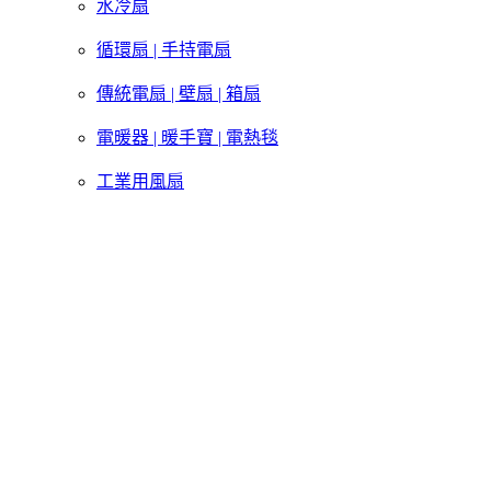
水冷扇
循環扇 | 手持電扇
傳統電扇 | 壁扇 | 箱扇
電暖器 | 暖手寶 | 電熱毯
工業用風扇