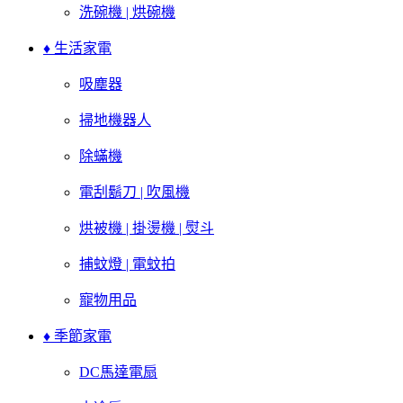
洗碗機 | 烘碗機
♦ 生活家電
吸塵器
掃地機器人
除蟎機
電刮鬍刀 | 吹風機
烘被機 | 掛燙機 | 熨斗
捕蚊燈 | 電蚊拍
寵物用品
♦ 季節家電
DC馬達電扇