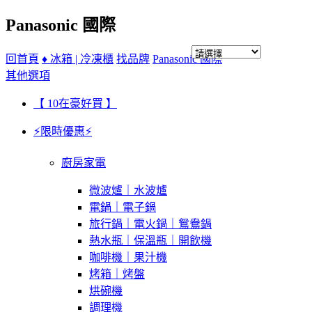
Panasonic 國際
回首頁
♦ 冰箱 | 冷凍櫃
找品牌
Panasonic 國際
其他選項
【 10在豪好買 】
⚡限時優惠⚡
廚房家電
微波爐｜水波爐
電鍋｜電子鍋
旅行鍋｜電火鍋｜鴛鴦鍋
熱水瓶｜保溫瓶｜開飲機
咖啡機｜果汁機
烤箱｜烤盤
烘碗機
調理機