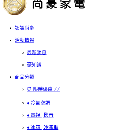
認識尚豪
活動情報
最新消息
豪知識
商品分類
⏰ 限時優惠 ⚡⚡
♦ 冷氣空調
♦ 電視 | 影音
♦ 冰箱 | 冷凍櫃