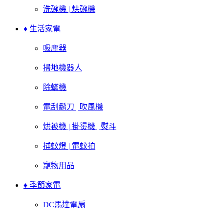
洗碗機 | 烘碗機
♦ 生活家電
吸塵器
掃地機器人
除蟎機
電刮鬍刀 | 吹風機
烘被機 | 掛燙機 | 熨斗
捕蚊燈 | 電蚊拍
寵物用品
♦ 季節家電
DC馬達電扇