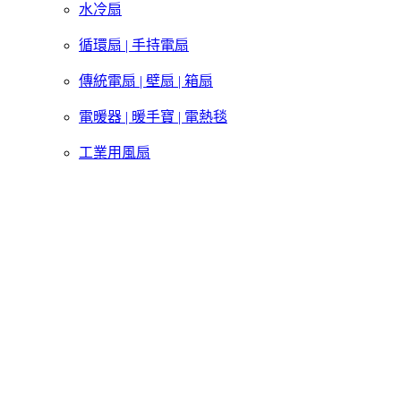
水冷扇
循環扇 | 手持電扇
傳統電扇 | 壁扇 | 箱扇
電暖器 | 暖手寶 | 電熱毯
工業用風扇