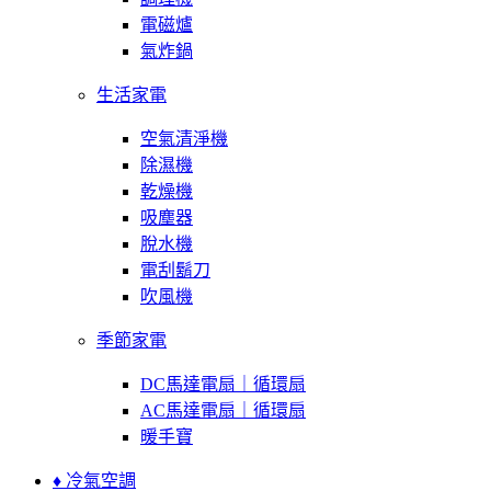
電磁爐
氣炸鍋
生活家電
空氣清淨機
除濕機
乾燥機
吸塵器
脫水機
電刮鬍刀
吹風機
季節家電
DC馬達電扇｜循環扇
AC馬達電扇｜循環扇
暖手寶
♦ 冷氣空調