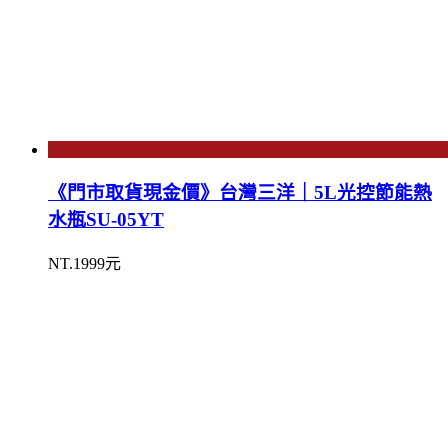
《門市取貨現金價》台灣三洋｜5L光控節能熱
水瓶SU-05YT
NT.1999元