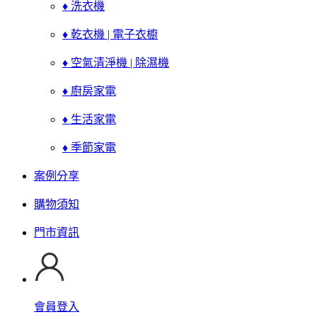
♦ 洗衣機
♦ 乾衣機 | 電子衣櫥
♦ 空氣清淨機 | 除濕機
♦ 廚房家電
♦ 生活家電
♦ 季節家電
案例分享
購物須知
門市資訊
會員登入