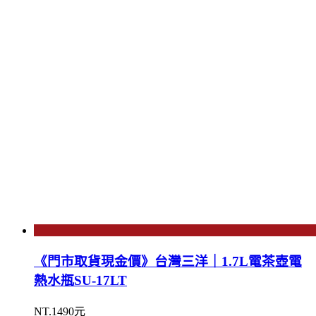
《門市取貨現金價》台灣三洋｜1.7L電茶壺電
熱水瓶SU-17LT
NT.1490元