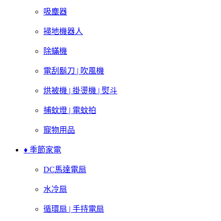
吸塵器
掃地機器人
除蟎機
電刮鬍刀 | 吹風機
烘被機 | 掛燙機 | 熨斗
捕蚊燈 | 電蚊拍
寵物用品
♦ 季節家電
DC馬達電扇
水冷扇
循環扇 | 手持電扇