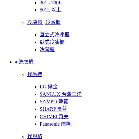
301 - 500L
501L 以上
冷凍櫃 | 冷藏櫃
直立式冷凍櫃
臥式冷凍櫃
冷藏櫃
♦ 洗衣機
找品牌
LG 樂金
SANLUX 台灣三洋
SAMPO 聲寶
SHARP 夏普
CHIMEI 奇美
Panasonic 國際
找規格