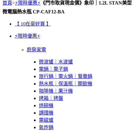
首頁
>
⚡限時優惠⚡
《門市取貨現金價》象印｜1.2L STAN美型
微電腦熱水瓶 CP-CAF12-BA
【 10在豪好買 】
⚡限時優惠⚡
廚房家電
微波爐｜水波爐
電鍋｜電子鍋
旅行鍋｜電火鍋｜鴛鴦鍋
熱水瓶｜保溫瓶｜開飲機
咖啡機｜果汁機
烤箱｜烤盤
烘碗機
調理機
電磁爐
氣炸鍋