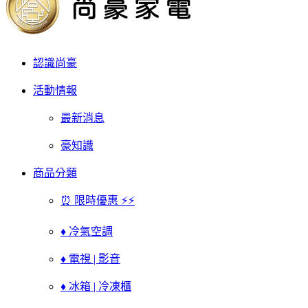
認識尚豪
活動情報
最新消息
豪知識
商品分類
⏰ 限時優惠 ⚡⚡
♦ 冷氣空調
♦ 電視 | 影音
♦ 冰箱 | 冷凍櫃