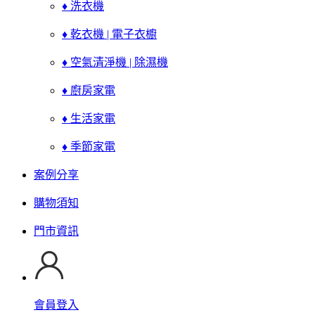
♦ 洗衣機
♦ 乾衣機 | 電子衣櫥
♦ 空氣清淨機 | 除濕機
♦ 廚房家電
♦ 生活家電
♦ 季節家電
案例分享
購物須知
門市資訊
會員登入