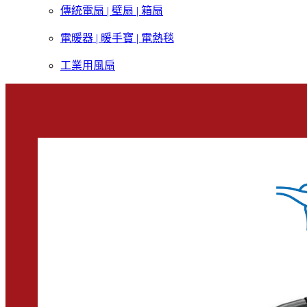
傳統電扇 | 壁扇 | 箱扇
電暖器 | 暖手寶 | 電熱毯
工業用風扇