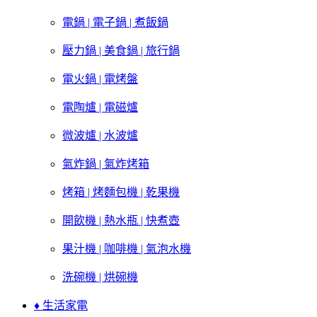
電鍋 | 電子鍋 | 煮飯鍋
壓力鍋 | 美食鍋 | 旅行鍋
電火鍋 | 電烤盤
電陶爐 | 電磁爐
微波爐 | 水波爐
氣炸鍋 | 氣炸烤箱
烤箱 | 烤麵包機 | 乾果機
開飲機 | 熱水瓶 | 快煮壺
果汁機 | 咖啡機 | 氣泡水機
洗碗機 | 烘碗機
♦ 生活家電