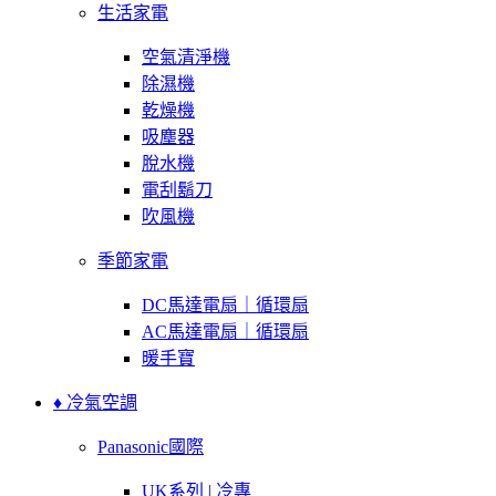
生活家電
空氣清淨機
除濕機
乾燥機
吸塵器
脫水機
電刮鬍刀
吹風機
季節家電
DC馬達電扇｜循環扇
AC馬達電扇｜循環扇
暖手寶
♦ 冷氣空調
Panasonic國際
UK系列 | 冷專