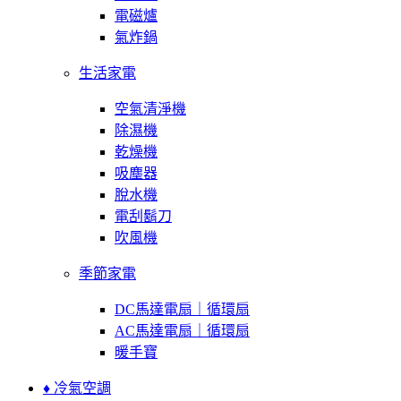
電磁爐
氣炸鍋
生活家電
空氣清淨機
除濕機
乾燥機
吸塵器
脫水機
電刮鬍刀
吹風機
季節家電
DC馬達電扇｜循環扇
AC馬達電扇｜循環扇
暖手寶
♦ 冷氣空調