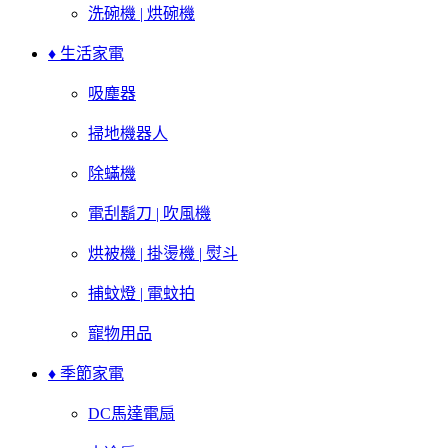
洗碗機 | 烘碗機
♦ 生活家電
吸塵器
掃地機器人
除蟎機
電刮鬍刀 | 吹風機
烘被機 | 掛燙機 | 熨斗
捕蚊燈 | 電蚊拍
寵物用品
♦ 季節家電
DC馬達電扇