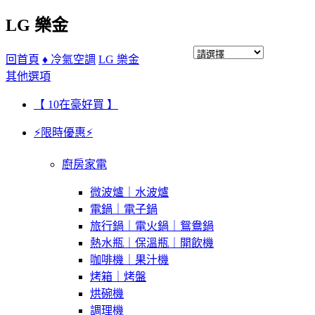
LG 樂金
回首頁
♦ 冷氣空調
LG 樂金
其他選項
【 10在豪好買 】
⚡限時優惠⚡
廚房家電
微波爐｜水波爐
電鍋｜電子鍋
旅行鍋｜電火鍋｜鴛鴦鍋
熱水瓶｜保溫瓶｜開飲機
咖啡機｜果汁機
烤箱｜烤盤
烘碗機
調理機