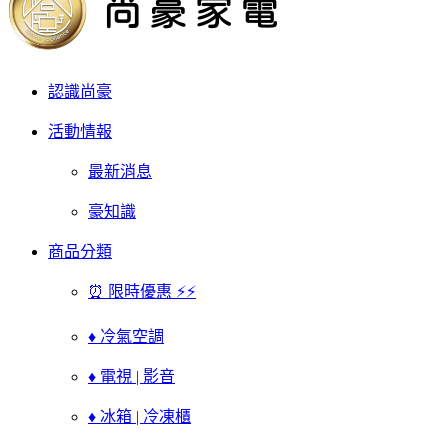
認識尚豪
活動情報
最新消息
豪知識
商品分類
⏰ 限時優惠 ⚡⚡
♦ 冷氣空調
♦ 電視 | 影音
♦ 冰箱 | 冷凍櫃