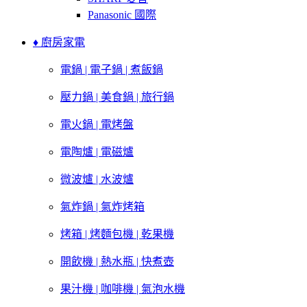
Panasonic 國際
♦ 廚房家電
電鍋 | 電子鍋 | 煮飯鍋
壓力鍋 | 美食鍋 | 旅行鍋
電火鍋 | 電烤盤
電陶爐 | 電磁爐
微波爐 | 水波爐
氣炸鍋 | 氣炸烤箱
烤箱 | 烤麵包機 | 乾果機
開飲機 | 熱水瓶 | 快煮壺
果汁機 | 咖啡機 | 氣泡水機