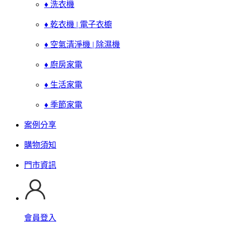
♦ 洗衣機
♦ 乾衣機 | 電子衣櫥
♦ 空氣清淨機 | 除濕機
♦ 廚房家電
♦ 生活家電
♦ 季節家電
案例分享
購物須知
門市資訊
會員登入