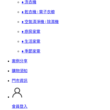
♦ 洗衣機
♦ 乾衣機 | 電子衣櫥
♦ 空氣清淨機 | 除濕機
♦ 廚房家電
♦ 生活家電
♦ 季節家電
案例分享
購物須知
門市資訊
會員登入