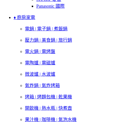
Panasonic 國際
♦ 廚房家電
電鍋 | 電子鍋 | 煮飯鍋
壓力鍋 | 美食鍋 | 旅行鍋
電火鍋 | 電烤盤
電陶爐 | 電磁爐
微波爐 | 水波爐
氣炸鍋 | 氣炸烤箱
烤箱 | 烤麵包機 | 乾果機
開飲機 | 熱水瓶 | 快煮壺
果汁機 | 咖啡機 | 氣泡水機