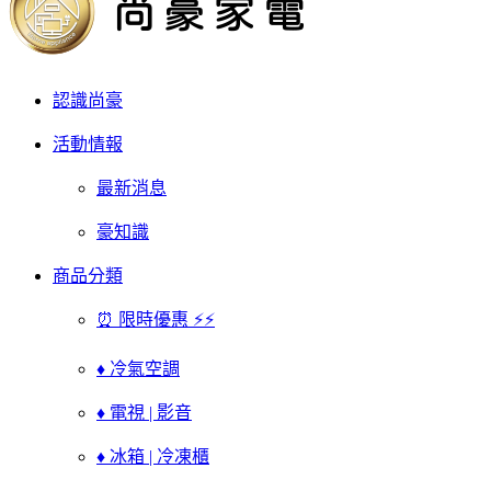
認識尚豪
活動情報
最新消息
豪知識
商品分類
⏰ 限時優惠 ⚡⚡
♦ 冷氣空調
♦ 電視 | 影音
♦ 冰箱 | 冷凍櫃