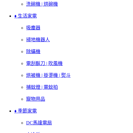
洗碗機 | 烘碗機
♦ 生活家電
吸塵器
掃地機器人
除蟎機
電刮鬍刀 | 吹風機
烘被機 | 掛燙機 | 熨斗
捕蚊燈 | 電蚊拍
寵物用品
♦ 季節家電
DC馬達電扇