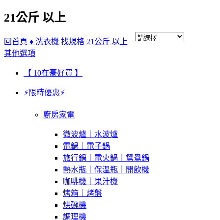
21公斤 以上
回首頁
♦ 洗衣機
找規格
21公斤 以上
其他選項
【 10在豪好買 】
⚡限時優惠⚡
廚房家電
微波爐｜水波爐
電鍋｜電子鍋
旅行鍋｜電火鍋｜鴛鴦鍋
熱水瓶｜保溫瓶｜開飲機
咖啡機｜果汁機
烤箱｜烤盤
烘碗機
調理機