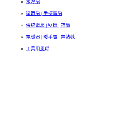
水冷扇
循環扇 | 手持電扇
傳統電扇 | 壁扇 | 箱扇
電暖器 | 暖手寶 | 電熱毯
工業用風扇