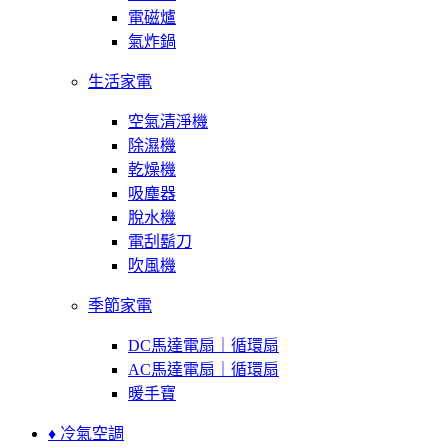
電磁爐
氣炸鍋
生活家電
空氣清淨機
除濕機
乾燥機
吸塵器
脫水機
電刮鬍刀
吹風機
季節家電
DC馬達電扇｜循環扇
AC馬達電扇｜循環扇
暖手寶
♦ 冷氣空調