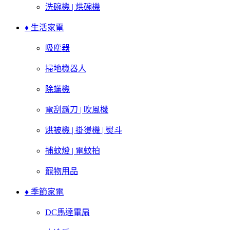
洗碗機 | 烘碗機
♦ 生活家電
吸塵器
掃地機器人
除蟎機
電刮鬍刀 | 吹風機
烘被機 | 掛燙機 | 熨斗
捕蚊燈 | 電蚊拍
寵物用品
♦ 季節家電
DC馬達電扇