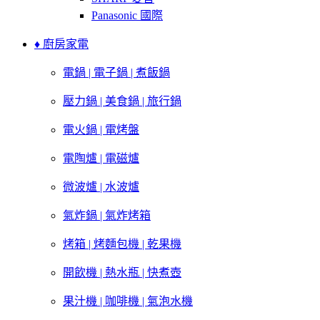
Panasonic 國際
♦ 廚房家電
電鍋 | 電子鍋 | 煮飯鍋
壓力鍋 | 美食鍋 | 旅行鍋
電火鍋 | 電烤盤
電陶爐 | 電磁爐
微波爐 | 水波爐
氣炸鍋 | 氣炸烤箱
烤箱 | 烤麵包機 | 乾果機
開飲機 | 熱水瓶 | 快煮壺
果汁機 | 咖啡機 | 氣泡水機