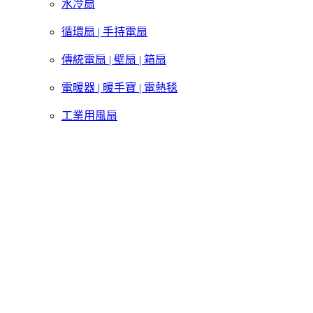
水冷扇
循環扇 | 手持電扇
傳統電扇 | 壁扇 | 箱扇
電暖器 | 暖手寶 | 電熱毯
工業用風扇