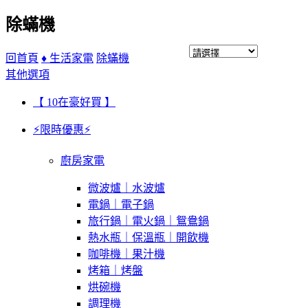
除蟎機
回首頁
♦ 生活家電
除蟎機
其他選項
【 10在豪好買 】
⚡限時優惠⚡
廚房家電
微波爐｜水波爐
電鍋｜電子鍋
旅行鍋｜電火鍋｜鴛鴦鍋
熱水瓶｜保溫瓶｜開飲機
咖啡機｜果汁機
烤箱｜烤盤
烘碗機
調理機