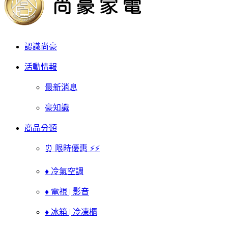
認識尚豪
活動情報
最新消息
豪知識
商品分類
⏰ 限時優惠 ⚡⚡
♦ 冷氣空調
♦ 電視 | 影音
♦ 冰箱 | 冷凍櫃