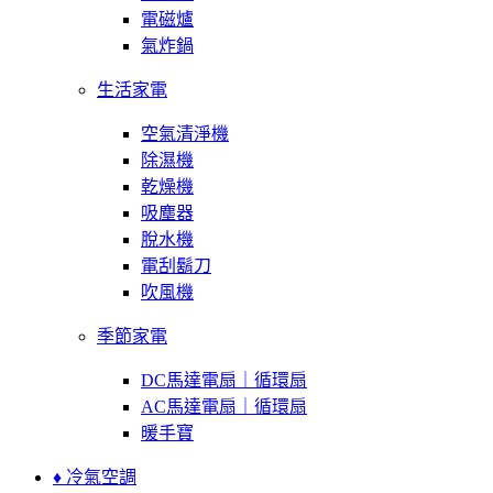
電磁爐
氣炸鍋
生活家電
空氣清淨機
除濕機
乾燥機
吸塵器
脫水機
電刮鬍刀
吹風機
季節家電
DC馬達電扇｜循環扇
AC馬達電扇｜循環扇
暖手寶
♦ 冷氣空調