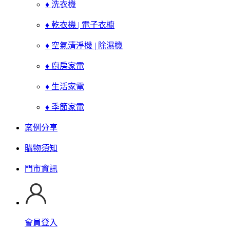
♦ 洗衣機
♦ 乾衣機 | 電子衣櫥
♦ 空氣清淨機 | 除濕機
♦ 廚房家電
♦ 生活家電
♦ 季節家電
案例分享
購物須知
門市資訊
會員登入