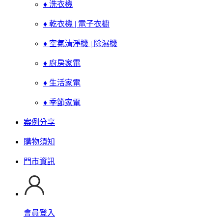
♦ 洗衣機
♦ 乾衣機 | 電子衣櫥
♦ 空氣清淨機 | 除濕機
♦ 廚房家電
♦ 生活家電
♦ 季節家電
案例分享
購物須知
門市資訊
會員登入