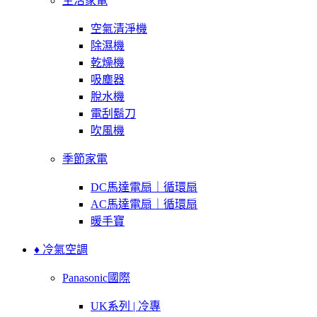
生活家電
空氣清淨機
除濕機
乾燥機
吸塵器
脫水機
電刮鬍刀
吹風機
季節家電
DC馬達電扇｜循環扇
AC馬達電扇｜循環扇
暖手寶
♦ 冷氣空調
Panasonic國際
UK系列 | 冷專