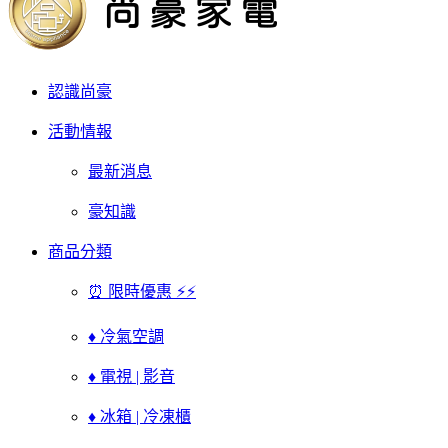
認識尚豪
活動情報
最新消息
豪知識
商品分類
⏰ 限時優惠 ⚡⚡
♦ 冷氣空調
♦ 電視 | 影音
♦ 冰箱 | 冷凍櫃