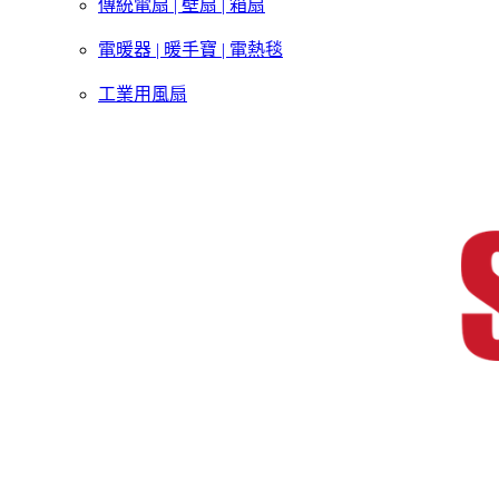
傳統電扇 | 壁扇 | 箱扇
電暖器 | 暖手寶 | 電熱毯
工業用風扇