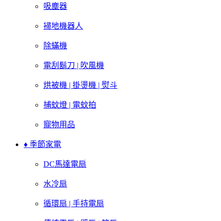
吸塵器
掃地機器人
除蟎機
電刮鬍刀 | 吹風機
烘被機 | 掛燙機 | 熨斗
捕蚊燈 | 電蚊拍
寵物用品
♦ 季節家電
DC馬達電扇
水冷扇
循環扇 | 手持電扇