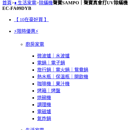
首頁
>
♦ 生活家電
>
除蟎機
聲寶SAMPO｜聲寶真會打UV除蟎機
EC-FA09DYB
【 10在豪好買 】
⚡限時優惠⚡
廚房家電
微波爐｜水波爐
電鍋｜電子鍋
旅行鍋｜電火鍋｜鴛鴦鍋
熱水瓶｜保溫瓶｜開飲機
咖啡機｜果汁機
烤箱｜烤盤
烘碗機
調理機
電磁爐
氣炸鍋