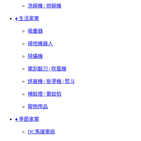
洗碗機 | 烘碗機
♦ 生活家電
吸塵器
掃地機器人
除蟎機
電刮鬍刀 | 吹風機
烘被機 | 掛燙機 | 熨斗
捕蚊燈 | 電蚊拍
寵物用品
♦ 季節家電
DC馬達電扇