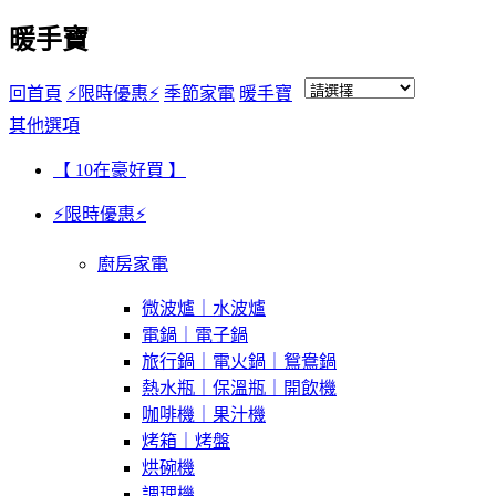
暖手寶
回首頁
⚡限時優惠⚡
季節家電
暖手寶
其他選項
【 10在豪好買 】
⚡限時優惠⚡
廚房家電
微波爐｜水波爐
電鍋｜電子鍋
旅行鍋｜電火鍋｜鴛鴦鍋
熱水瓶｜保溫瓶｜開飲機
咖啡機｜果汁機
烤箱｜烤盤
烘碗機
調理機