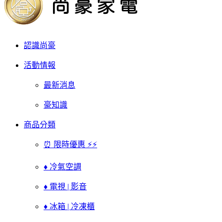
認識尚豪
活動情報
最新消息
豪知識
商品分類
⏰ 限時優惠 ⚡⚡
♦ 冷氣空調
♦ 電視 | 影音
♦ 冰箱 | 冷凍櫃