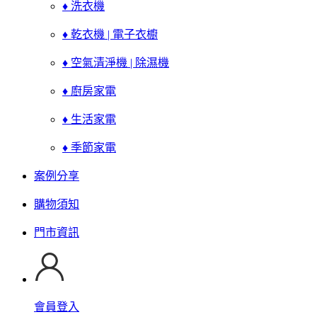
♦ 洗衣機
♦ 乾衣機 | 電子衣櫥
♦ 空氣清淨機 | 除濕機
♦ 廚房家電
♦ 生活家電
♦ 季節家電
案例分享
購物須知
門市資訊
會員登入