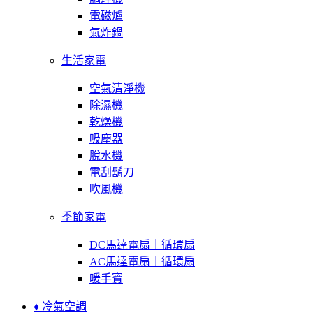
電磁爐
氣炸鍋
生活家電
空氣清淨機
除濕機
乾燥機
吸塵器
脫水機
電刮鬍刀
吹風機
季節家電
DC馬達電扇｜循環扇
AC馬達電扇｜循環扇
暖手寶
♦ 冷氣空調