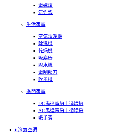
電磁爐
氣炸鍋
生活家電
空氣清淨機
除濕機
乾燥機
吸塵器
脫水機
電刮鬍刀
吹風機
季節家電
DC馬達電扇｜循環扇
AC馬達電扇｜循環扇
暖手寶
♦ 冷氣空調