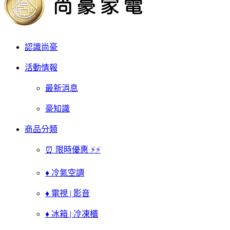
認識尚豪
活動情報
最新消息
豪知識
商品分類
⏰ 限時優惠 ⚡⚡
♦ 冷氣空調
♦ 電視 | 影音
♦ 冰箱 | 冷凍櫃