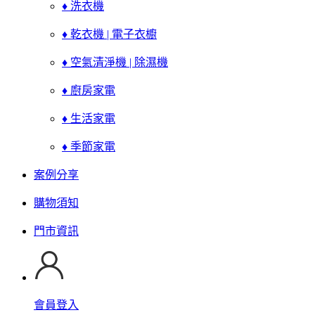
♦ 洗衣機
♦ 乾衣機 | 電子衣櫥
♦ 空氣清淨機 | 除濕機
♦ 廚房家電
♦ 生活家電
♦ 季節家電
案例分享
購物須知
門市資訊
會員登入