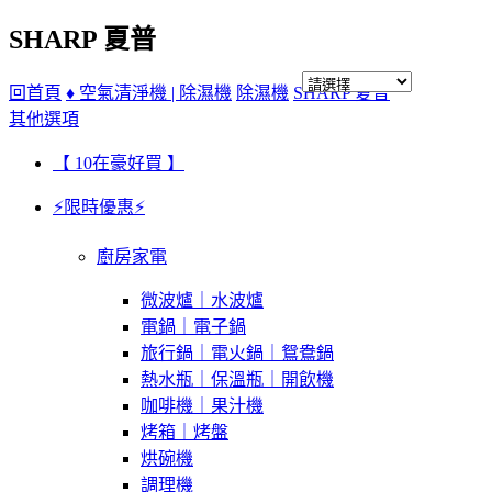
SHARP 夏普
回首頁
♦ 空氣清淨機 | 除濕機
除濕機
SHARP 夏普
其他選項
【 10在豪好買 】
⚡限時優惠⚡
廚房家電
微波爐｜水波爐
電鍋｜電子鍋
旅行鍋｜電火鍋｜鴛鴦鍋
熱水瓶｜保溫瓶｜開飲機
咖啡機｜果汁機
烤箱｜烤盤
烘碗機
調理機