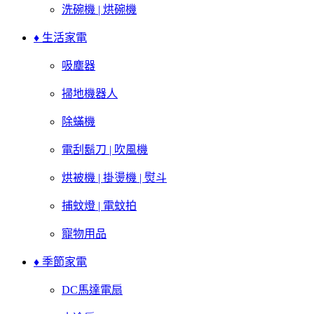
洗碗機 | 烘碗機
♦ 生活家電
吸塵器
掃地機器人
除蟎機
電刮鬍刀 | 吹風機
烘被機 | 掛燙機 | 熨斗
捕蚊燈 | 電蚊拍
寵物用品
♦ 季節家電
DC馬達電扇