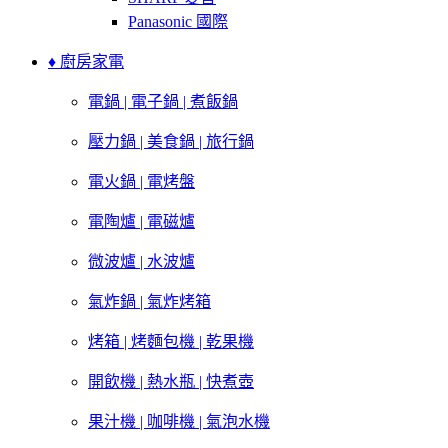
Panasonic 國際
♦ 廚房家電
電鍋 | 電子鍋 | 煮飯鍋
壓力鍋 | 美食鍋 | 旅行鍋
電火鍋 | 電烤盤
電陶爐 | 電磁爐
微波爐 | 水波爐
氣炸鍋 | 氣炸烤箱
烤箱 | 烤麵包機 | 乾果機
開飲機 | 熱水瓶 | 快煮壺
果汁機 | 咖啡機 | 氣泡水機