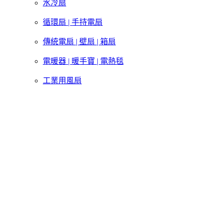
水冷扇
循環扇 | 手持電扇
傳統電扇 | 壁扇 | 箱扇
電暖器 | 暖手寶 | 電熱毯
工業用風扇