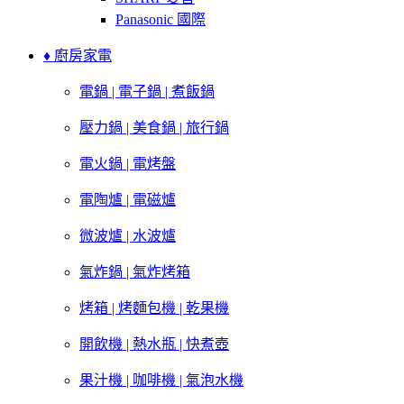
Panasonic 國際
♦ 廚房家電
電鍋 | 電子鍋 | 煮飯鍋
壓力鍋 | 美食鍋 | 旅行鍋
電火鍋 | 電烤盤
電陶爐 | 電磁爐
微波爐 | 水波爐
氣炸鍋 | 氣炸烤箱
烤箱 | 烤麵包機 | 乾果機
開飲機 | 熱水瓶 | 快煮壺
果汁機 | 咖啡機 | 氣泡水機