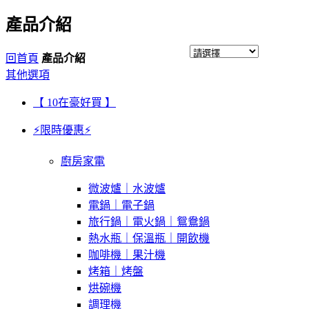
產品介紹
回首頁
產品介紹
其他選項
【 10在豪好買 】
⚡限時優惠⚡
廚房家電
微波爐｜水波爐
電鍋｜電子鍋
旅行鍋｜電火鍋｜鴛鴦鍋
熱水瓶｜保溫瓶｜開飲機
咖啡機｜果汁機
烤箱｜烤盤
烘碗機
調理機