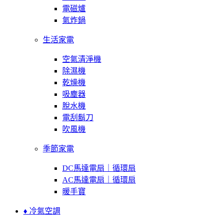
電磁爐
氣炸鍋
生活家電
空氣清淨機
除濕機
乾燥機
吸塵器
脫水機
電刮鬍刀
吹風機
季節家電
DC馬達電扇｜循環扇
AC馬達電扇｜循環扇
暖手寶
♦ 冷氣空調