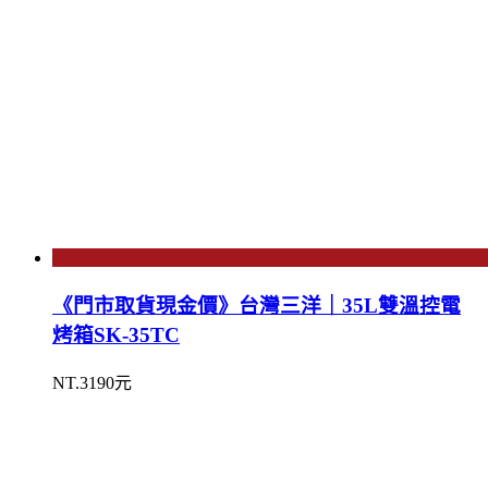
《門市取貨現金價》台灣三洋｜35L雙溫控電
烤箱SK-35TC
NT.3190元