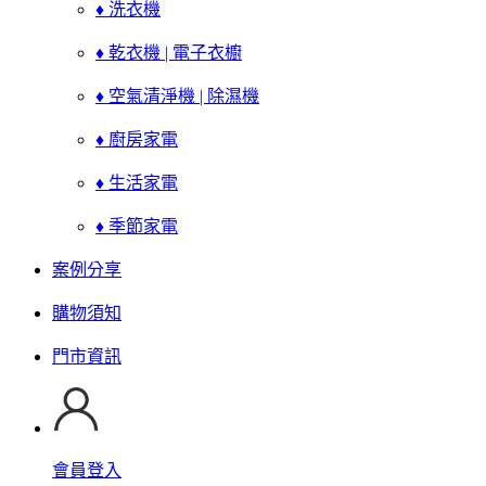
♦ 洗衣機
♦ 乾衣機 | 電子衣櫥
♦ 空氣清淨機 | 除濕機
♦ 廚房家電
♦ 生活家電
♦ 季節家電
案例分享
購物須知
門市資訊
會員登入