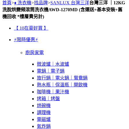
首頁
>
♦ 洗衣機
>
找品牌
>
SANLUX 台灣三洋
台灣三洋 ｜12KG
洗脫烘變頻滾筒洗衣機AWD-1270MD (含運送+基本安裝+舊
機回收 *樓層費另計)
【 10在豪好買 】
⚡限時優惠⚡
廚房家電
微波爐｜水波爐
電鍋｜電子鍋
旅行鍋｜電火鍋｜鴛鴦鍋
熱水瓶｜保溫瓶｜開飲機
咖啡機｜果汁機
烤箱｜烤盤
烘碗機
調理機
電磁爐
氣炸鍋