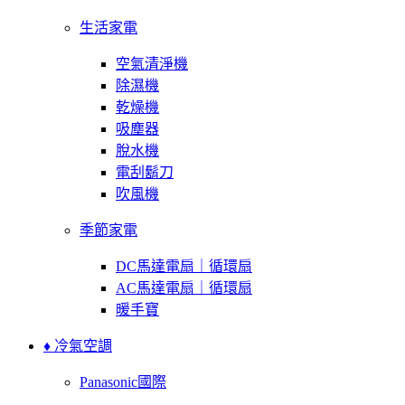
生活家電
空氣清淨機
除濕機
乾燥機
吸塵器
脫水機
電刮鬍刀
吹風機
季節家電
DC馬達電扇｜循環扇
AC馬達電扇｜循環扇
暖手寶
♦ 冷氣空調
Panasonic國際