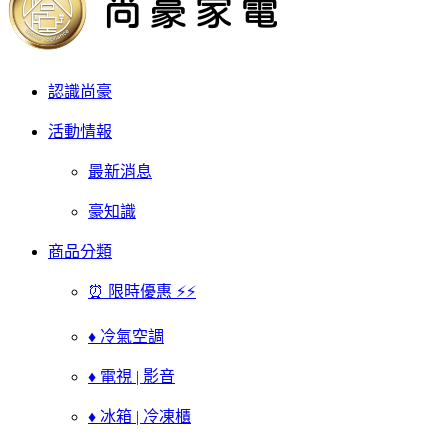
認識尚豪
活動情報
最新消息
豪知識
商品分類
⏰ 限時優惠 ⚡⚡
♦ 冷氣空調
♦ 電視 | 影音
♦ 冰箱 | 冷凍櫃