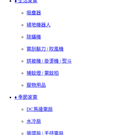
♦ 生活家電
吸塵器
掃地機器人
除蟎機
電刮鬍刀 | 吹風機
烘被機 | 掛燙機 | 熨斗
捕蚊燈 | 電蚊拍
寵物用品
♦ 季節家電
DC馬達電扇
水冷扇
循環扇 | 手持電扇