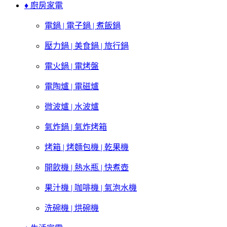
♦ 廚房家電
電鍋 | 電子鍋 | 煮飯鍋
壓力鍋 | 美食鍋 | 旅行鍋
電火鍋 | 電烤盤
電陶爐 | 電磁爐
微波爐 | 水波爐
氣炸鍋 | 氣炸烤箱
烤箱 | 烤麵包機 | 乾果機
開飲機 | 熱水瓶 | 快煮壺
果汁機 | 咖啡機 | 氣泡水機
洗碗機 | 烘碗機